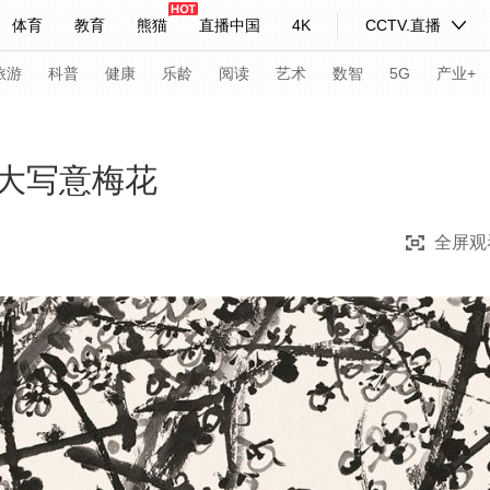
体育
教育
熊猫
直播中国
4K
CCTV.直播
式妙语
主持人
下载央视影音
热解读
天天学习
旅游
科普
健康
乐龄
阅读
艺术
数智
5G
产业+
纪录片网
国家大剧院
大型活动
大写意梅花
全屏观
科技
法治
文娱
人物
公益
图片
习式妙语
央视快评
央视网评
光华锐评
锋面
频道
VR/AR
4K专区
全景新闻
请入列
人生第一次
人生第二次
年冬奥会
CBA
NBA
中超
国足
国际足球
网球
综
体育江湖
文化体育
冰雪道路
足球道路