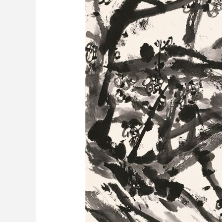
财经
教育
乡村振兴
生态环境
一带一路
大国智造
大国展会
大国保险
云顶对话
CCTV.节目官网
直播
节目单
栏目
片库