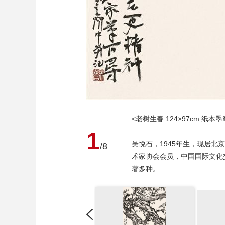
<老树生春 124×97cm 纸本墨笔
1
吴悦石，1945年生，现居
/8
术家协会会员，中国国际文化
著多种。