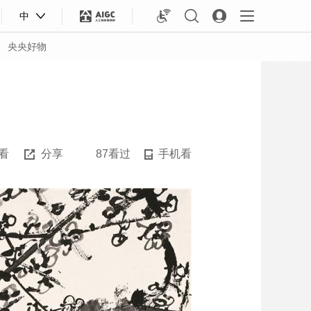
中
央央好物
看
分享
87看过
手机看
合体育
亚冬会