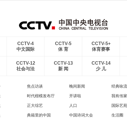
CCTV-4
CCTV-5
CCTV-5+
中文国际
体 育
体育赛事
CCTV-12
CCTV-13
CCTV-14
社会与法
新 闻
少 儿
播
焦点访谈
晚间新闻
经典咏
法
时代楷模发布厅
开讲啦
我有传
然
正大综艺
人口
国际艺
眼
典籍里的中国
中国诗词大会
生活圈