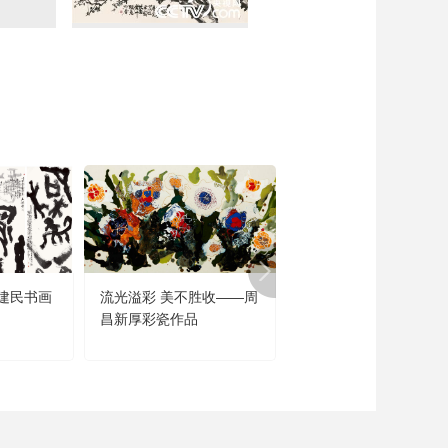
建民书画
流光溢彩 美不胜收——周
闻道未迟——沈鹏诗书
昌新厚彩瓷作品
品展