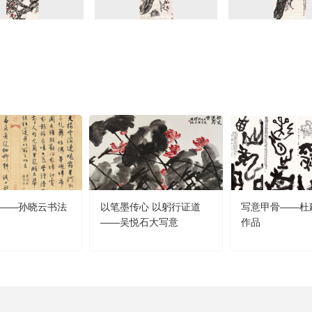
——孙晓云书法
以笔墨传心 以躬行证道
写意甲骨——杜
——吴悦石大写意
作品