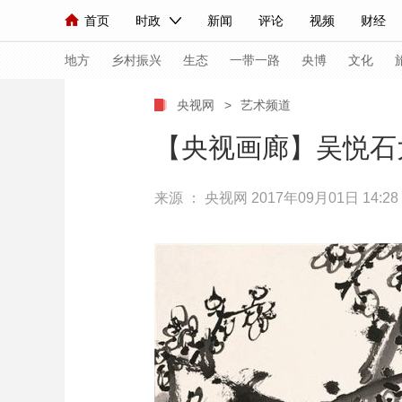
首页
时政
新闻
评论
视频
财经
人民领袖习近平
直播
海外频道
片库
iPanda
栏目大全
联播+
English
中国领导人
节目单
Монгол
听音
央视快评
微视频
习
地方
乡村振兴
生态
一带一路
央博
文化
央视网
>
艺术频道
总台春晚
网络春晚
共产党员网
秧纪录
【央视画廊】吴悦石
来源 ：
央视网
2017年09月01日 14:28
新闻
国内
国际
评论
经济
军事
人民领袖习近平
联播+
热解读
天天学习
视频
小央视频
小央直播
直播中国
熊猫
现场
前线
比划
快看
蓝海中国
新兵
体育
直播
竞猜
2026年世界杯
2026
VIP会员
CCTV奥林匹克频道
生活体育大会