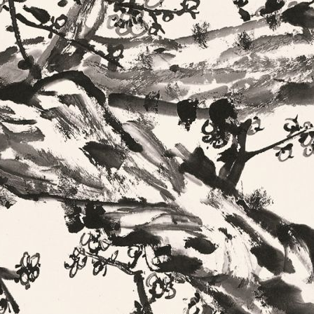
央博
非遗
文化
旅游
科普
健康
乐龄
阅读
云起
超级工厂
智敬中国
全民健康
颜选攻略
海洋
热播榜
总台企业白名单