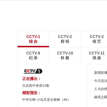
CCTV-1
CCTV-2
CCTV-3
综 合
财 经
综 艺
CCTV-9
CCTV-10
CCTV-11
纪 录
科 教
戏 曲
新闻联
正在播出：
今日说
兵自风中来第14集
人与自
精彩预告：
秘境之
中华古树-小鸟天堂古榕树（4K）