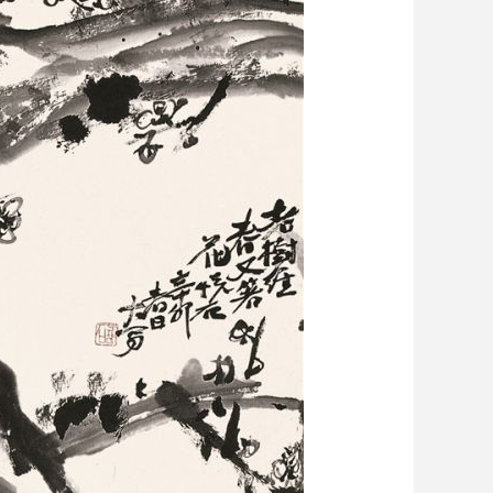
艺术
汽车
数智
5G
产业+
时尚
天气
才艺
网展
央央好物