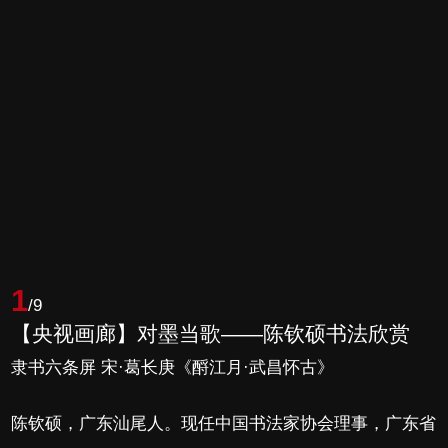
1
/9
【央视画廊】对墨当歌——陈钦硕书法欣赏
隶书六条屏 宋·葛长庚《酹江月·武昌怀古》
陈钦硕，广东汕尾人。现任中国书法家协会理事，广东省