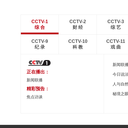
CCTV-1
CCTV-2
CCTV-3
综 合
财 经
综 艺
CCTV-9
CCTV-10
CCTV-11
纪 录
科 教
戏 曲
新闻联
正在播出：
今日说
新闻联播
人与自
精彩预告：
秘境之
焦点访谈