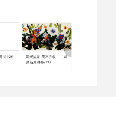
建民书画
流光溢彩 美不胜收——周
闻道未迟——沈鹏诗书
昌新厚彩瓷作品
品展