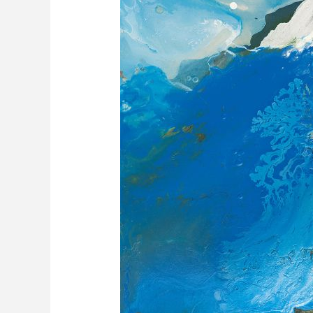
财经
教育
乡村振兴
生态环境
一带一路
大国智造
大国展会
大国保险
云顶对话
CCTV.节目官网
直播
节目单
栏目
片库