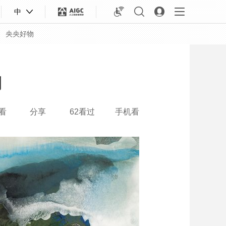
中
央央好物
列
看
分享
62看过
手机看
合体育
亚冬会