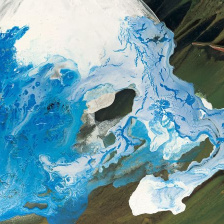
央博
非遗
文化
旅游
科普
健康
乐龄
阅读
云起
超级工厂
智敬中国
全民健康
颜选攻略
海洋
热播榜
总台企业白名单