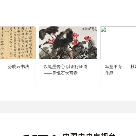
——孙晓云书法
以笔墨传心 以躬行证道
写意甲骨——杜
——吴悦石大写意
作品