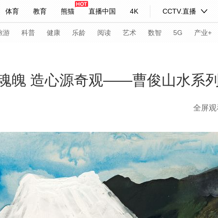
体育
教育
熊猫
直播中国
4K
CCTV.直播
式妙语
主持人
下载央视影音
热解读
天天学习
旅游
科普
健康
乐龄
阅读
艺术
数智
5G
产业+
纪录片网
国家大剧院
大型活动
魂魄 造心源奇观——曹俊山水系
全屏观
科技
法治
文娱
人物
公益
图片
习式妙语
央视快评
央视网评
光华锐评
锋面
频道
VR/AR
4K专区
全景新闻
请入列
人生第一次
人生第二次
年冬奥会
CBA
NBA
中超
国足
国际足球
网球
综
体育江湖
文化体育
冰雪道路
足球道路