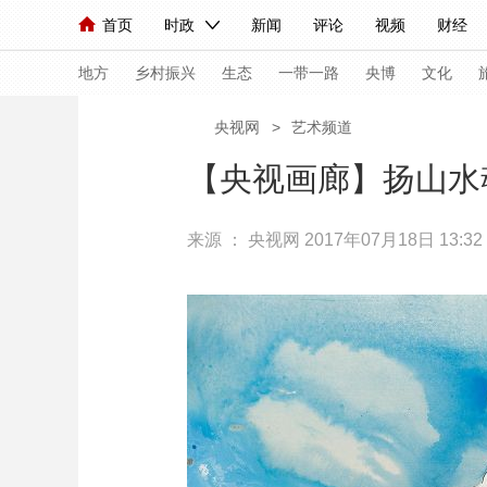
首页
时政
新闻
评论
视频
财经
人民领袖习近平
直播
海外频道
片库
iPanda
栏目大全
联播+
English
中国领导人
节目单
Монгол
听音
央视快评
微视频
习
地方
乡村振兴
生态
一带一路
央博
文化
央视网
>
艺术频道
总台春晚
网络春晚
共产党员网
秧纪录
【央视画廊】扬山水
来源 ：
央视网
2017年07月18日 13:32
新闻
国内
国际
评论
经济
军事
人民领袖习近平
联播+
热解读
天天学习
视频
小央视频
小央直播
直播中国
熊猫
现场
前线
比划
快看
蓝海中国
新兵
体育
直播
竞猜
2026年世界杯
2026
VIP会员
CCTV奥林匹克频道
生活体育大会