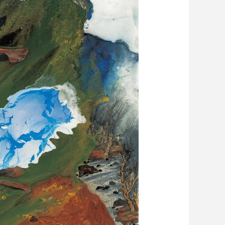
艺术
汽车
数智
5G
产业+
时尚
天气
才艺
网展
央央好物