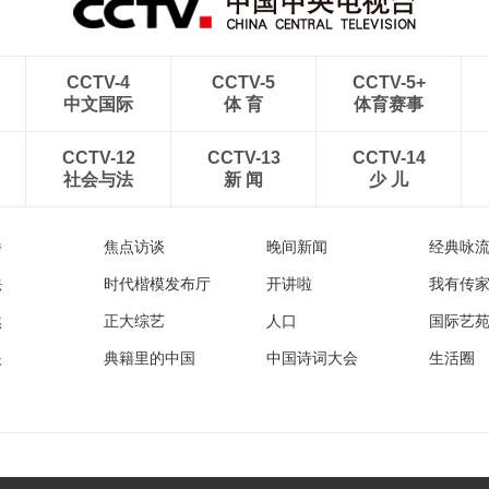
CCTV-4
CCTV-5
CCTV-5+
中文国际
体 育
体育赛事
CCTV-12
CCTV-13
CCTV-14
社会与法
新 闻
少 儿
播
焦点访谈
晚间新闻
经典咏
法
时代楷模发布厅
开讲啦
我有传
然
正大综艺
人口
国际艺
眼
典籍里的中国
中国诗词大会
生活圈