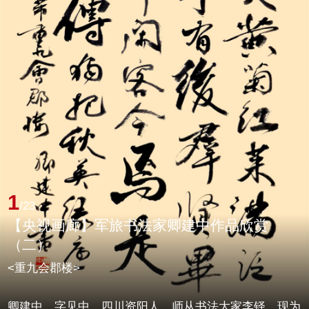
1
/23
【央视画廊】军旅书法家卿建中作品欣赏
（二）
<重九会郡楼>
卿建中，字见中，四川资阳人。师从书法大家李铎，现为