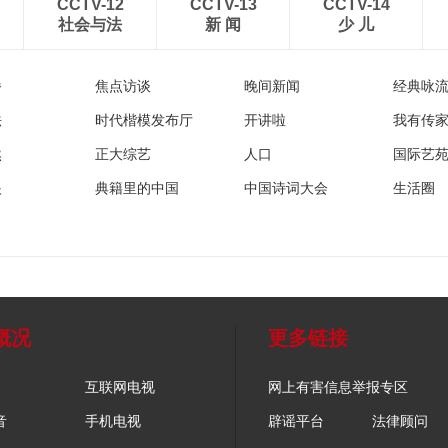
CCTV-12
CCTV-13
CCTV-14
社会与法
新 闻
少 儿
播
焦点访谈
晚间新闻
经典咏
法
时代楷模发布厅
开讲啦
我有传
然
正大综艺
人口
国际艺
眼
典籍里的中国
中国诗词大会
生活圈
概况
更多链接
互联网电视
网上有害信息举报专区
音
手机电视
辟谣平台
法律顾问