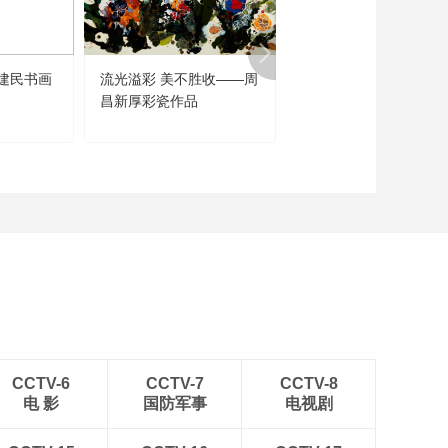
建民书画
流光溢彩 美不胜收——周
闻道未迟——沈鹏诗书
昌新厚彩瓷作品
品展
CCTV-6
CCTV-7
CCTV-8
电 影
国防军事
电视剧