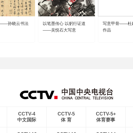
——孙晓云书法
以笔墨传心 以躬行证道
写意甲骨——杜
——吴悦石大写意
作品
CCTV-4
CCTV-5
CCTV-5+
中文国际
体 育
体育赛事