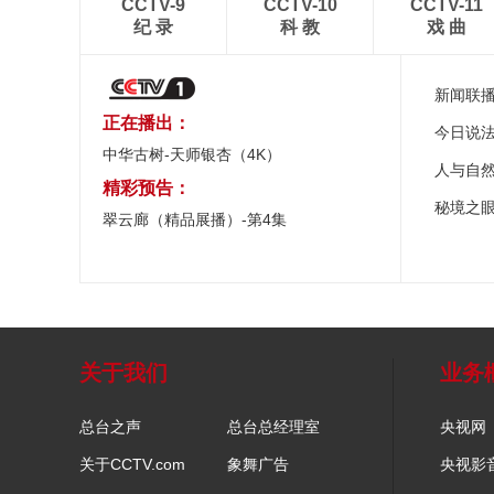
CCTV-9
CCTV-10
CCTV-11
纪 录
科 教
戏 曲
新闻联
正在播出：
今日说
中华古树-天师银杏（4K）
人与自
精彩预告：
秘境之
翠云廊（精品展播）-第4集
关于我们
业务
总台之声
总台总经理室
央视网
关于CCTV.com
象舞广告
央视影