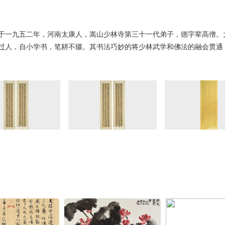
于一九五二年，河南太康人，嵩山少林寺第三十一代弟子，德字辈高僧。
过人，自小学书，笔耕不辍。其书法巧妙的将少林武学和佛法的融会贯通