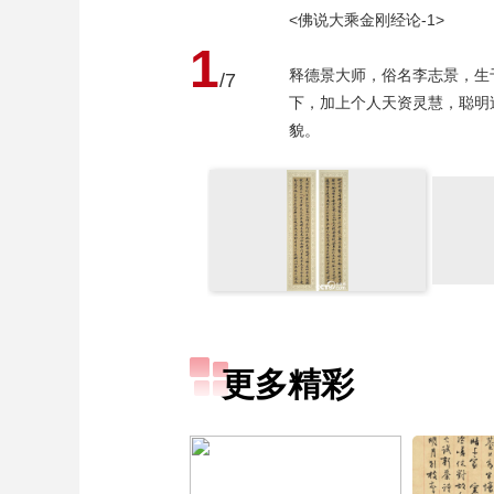
<佛说大乘金刚经论-1>
1
释德景大师，俗名李志景，生
/7
下，加上个人天资灵慧，聪明
貌。
更多精彩