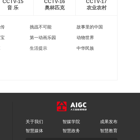
CCTV-15
CCTV-16
CCTV-17
音 乐
奥林匹克
农业农村
流传
挑战不可能
故事里的中国
家宝
第一动画乐园
动物世界
苑
生活提示
中华民族
关于我们
智媒学院
成果发布
智慧媒体
智慧政务
智慧教育