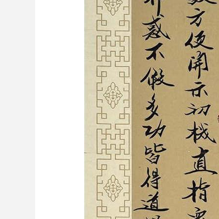
财经
教育
乡村振兴
生态环境
一带一路
大国智造
大国展会
大国保险
云顶对话
CCTV.节目官网
直播
节目单
栏目
片库