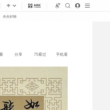
中
央央好物
看
分享
75看过
手机看
合体育
亚冬会