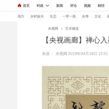
首页
时政
新闻
评论
视频
财经
人民领袖习近平
直播
海外频道
片库
iPanda
栏目大全
联播+
English
中国领导人
节目单
Монгол
听音
央视快评
微视频
习
地方
乡村振兴
生态
一带一路
央博
文化
央视网
>
艺术频道
总台春晚
网络春晚
共产党员网
秧纪录
【央视画廊】禅心入
来源 ：
央视网
2019年04月18日 15:51
新闻
国内
国际
评论
经济
军事
人民领袖习近平
联播+
热解读
天天学习
视频
小央视频
小央直播
直播中国
熊猫
现场
前线
比划
快看
蓝海中国
新兵
体育
直播
竞猜
2026年世界杯
2026
VIP会员
CCTV奥林匹克频道
生活体育大会