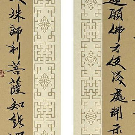
央博
非遗
文化
旅游
科普
健康
乐龄
阅读
云起
超级工厂
智敬中国
全民健康
颜选攻略
海洋
热播榜
总台企业白名单