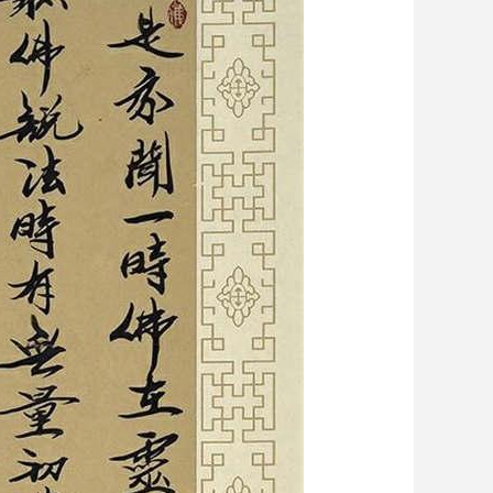
艺术
汽车
数智
5G
产业+
时尚
天气
才艺
网展
央央好物