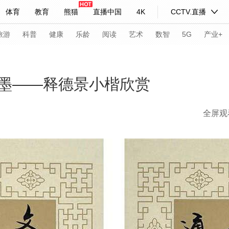
体育
教育
熊猫
直播中国
4K
CCTV.直播
式妙语
主持人
下载央视影音
热解读
天天学习
旅游
科普
健康
乐龄
阅读
艺术
数智
5G
产业+
纪录片网
国家大剧院
大型活动
墨——释德景小楷欣赏
全屏观
科技
法治
文娱
人物
公益
图片
习式妙语
央视快评
央视网评
光华锐评
锋面
频道
VR/AR
4K专区
全景新闻
请入列
人生第一次
人生第二次
年冬奥会
CBA
NBA
中超
国足
国际足球
网球
综
体育江湖
文化体育
冰雪道路
足球道路