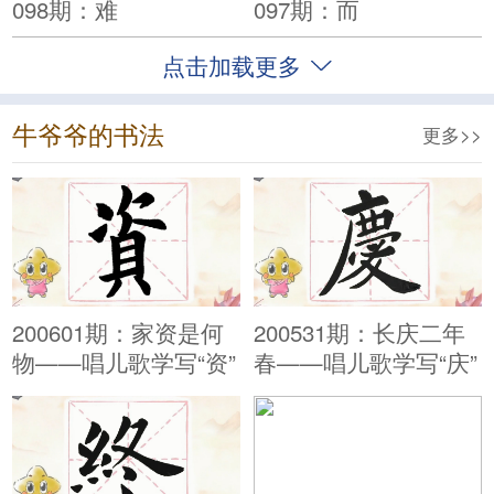
098期：难
097期：而
点击加载更多
牛爷爷的书法
更多>>
200601期：家资是何
200531期：长庆二年
物——唱儿歌学写“资”
春——唱儿歌学写“庆”