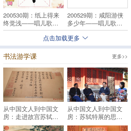
200530期：纸上得来
200529期：咸阳游侠
终觉浅——唱儿歌学
多少年——唱儿歌学
写“终”
写“咸”
点击加载更多
书法游学课
更多>>
从中国文人到中国文
从中国文人到中国文
房：走进故宫苏轼特
房：苏轼特展的思路
展
和主要内容