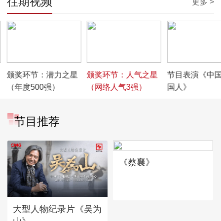
往期视频
更多 >
00:08:50
00:01:12
00:04:22
颁奖环节：潜力之星
颁奖环节：人气之星
节目表演《中国
（年度500强）
（网络人气3强）
国人》
节目推荐
《蔡襄》
大型人物纪录片《吴为