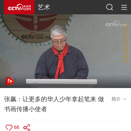
艺术
张飙：让更多的华人少年拿起笔来 做
简介
书画传播小使者
66