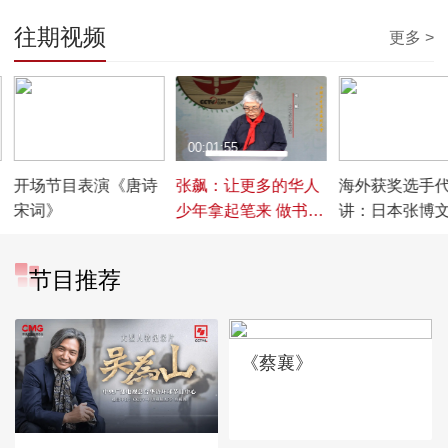
往期视频
更多 >
00:05:18
00:01:55
00:01:20
开场节目表演《唐诗
张飙：让更多的华人
海外获奖选手
宋词》
少年拿起笔来 做书画
讲：日本张博
传播小使者
节目推荐
《蔡襄》