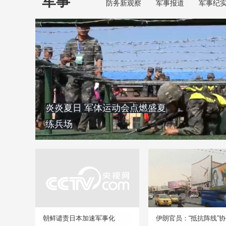
军事
防务新观察
军事报道
军事纪
炎炎夏日 军体运动会点燃盛夏
练兵场
朝鲜谴责日本加速军事化
伊朗官员：“抵抗阵线”