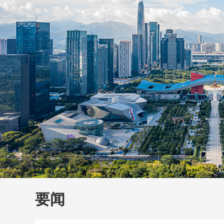
财经
教育
乡村振兴
生态环境
一带一路
大国智造
大国展会
大国保险
云顶对话
云
CCTV.节目官网
直播
节目单
栏目
片库
要闻