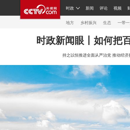
时政
新闻
评论
视频
人民领袖习近平
直播
繁体
片库
海外频道
栏目大全
联播+
iPanda
中国领
节目单
Engl
地方
乡村振兴
生态
一带一
时政新闻眼丨如何把
总台春晚
网络春晚
共产党员网
秧纪录
纪
持之以恒推进全面从严治党 推动经济
新闻
国内
国际
评论
经济
军事
科技
人民领袖习近平
联播+
热解读
天天学习
习
视频
小央视频
小央直播
直播中国
熊猫频
现场
前线
比划
快看
蓝海中国
新兵请入
体育
直播
竞猜
2026年世界杯
2026年冬奥
VIP会员
CCTV奥林匹克频道
生活体育大会
体