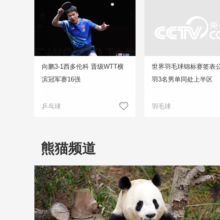
向鹏3-1西多伦科 晋级WTT横
世界羽毛球锦标赛签表公
滨冠军赛16强
羽3名男单同处上半区
乒乓球
羽毛球
熊猫频道