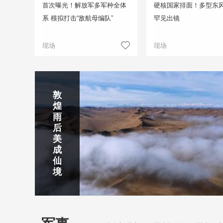
首次曝光！解放军多军种全体
硬核国家排面！多型东
系 模拟打击“敌航母编队”
罕见出镜
现场
现场
正在直播
敦
吉
南
秦
剑
云
煌
林
京
焦
皇
川
烟
探
雨
市
玄
作
岛
下
雨
古
后
北
武
红
金
梅
齐
北
美
山
湖
石
梦
岭
云
水
成
静赏京娘湖
公
景
峡
海
瀑
山
镇
仙
园
区
湾
布
京娘湖位于邯郸武安市口上村北，常年平均气温19摄氏度，夏
境
温26摄氏度，是避暑休闲佳地。