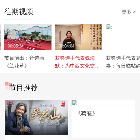
往期视频
更多 >
00:03:34
00:04:04
00:02:55
节目演出：音诗画
获奖选手代表魏海
获奖选手代表
日
《兰花草》
默：为中西文化交流
嘉：每日临帖静
做出小贡献
容面对疫情
节目推荐
《蔡襄》