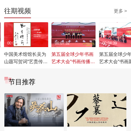
往期视频
更多 >
00:00:24
00:07:32
00:04:39
中国美术馆馆长吴为
第五届全球少年书画
第五届全球少
山题写贺词“艺贵传
艺术大会“书画传播优
艺术大会“书画
薪”
秀城市”颁奖环节
星”10强颁奖环
节目推荐