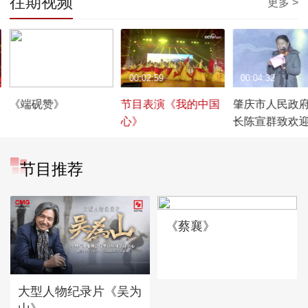
往期视频
更多 >
00:03:42
00:02:59
00:04:32
《端砚赞》
节目表演《我的中国
肇庆市人民政
心》
长陈宣群致欢
节目推荐
《蔡襄》
大型人物纪录片《吴为