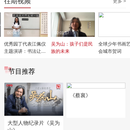
往期视频
更多 >
00:04:16
00:01:17
00:01:41
优秀园丁代表江佩仪
吴为山：孩子们是民
全球少年书画
主题演讲：书法让我
族的未来
会城市贺词
们走到一起
节目推荐
《蔡襄》
大型人物纪录片《吴为