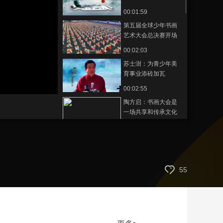
00:01:59
艺术
汽车
数智
5G
产业+
第五届全球少年书画
时尚
天气
才艺
网展
央央好物
艺术大会总决赛开场
回顾片
00:02:03
苏士澍：为青少年美
育事业添砖加瓦
00:02:55
陶方启：书画大会是
一场共享和传承文化
的盛举
00:03:34
第五届全球少年书画
艺术大会总决赛开幕
式[完整]
00:29:03
55
宣城市人民政府孔晓
宏市长致欢迎词
00:05:31
开场大型皖南花鼓戏