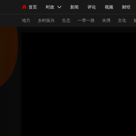
首页
时政
新闻
评论
视频
财经
人民领袖习近平
直播
海外频道
片库
iPanda
栏目大全
联播+
English
中国领导人
节目单
Монгол
听音
央视快评
微视频
习
地方
乡村振兴
生态
一带一路
央博
文化
总台春晚
网络春晚
共产党员网
秧纪录
新闻
国内
国际
评论
经济
军事
人民领袖习近平
联播+
热解读
天天学习
视频
小央视频
小央直播
直播中国
熊猫
现场
前线
比划
快看
蓝海中国
新兵
体育
直播
竞猜
2026年世界杯
2026
VIP会员
CCTV奥林匹克频道
生活体育大会