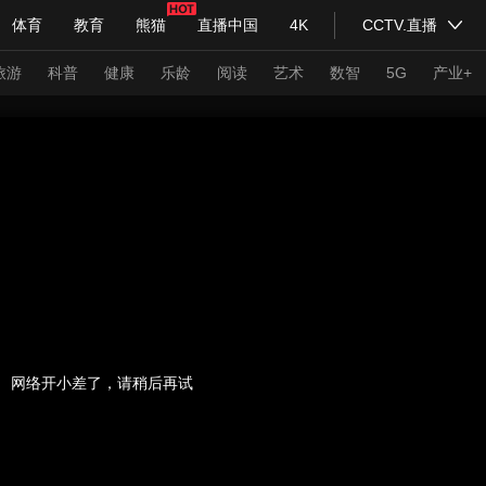
体育
教育
熊猫
直播中国
4K
CCTV.直播
式妙语
主持人
下载央视影音
热解读
天天学习
旅游
科普
健康
乐龄
阅读
艺术
数智
5G
产业+
纪录片网
国家大剧院
大型活动
科技
法治
文娱
人物
公益
图片
习式妙语
央视快评
央视网评
光华锐评
锋面
频道
VR/AR
4K专区
全景新闻
请入列
人生第一次
人生第二次
网络开小差了，请稍后再试
年冬奥会
CBA
NBA
中超
国足
国际足球
网球
综
体育江湖
文化体育
冰雪道路
足球道路