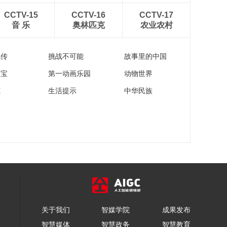
第五届全球少年书画
CCTV-15
CCTV-16
CCTV-17
艺术大会“优秀园丁”颁
音 乐
奥林匹克
农业农村
奖环节
00:02:41
第五届全球少年书画
流传
挑战不可能
故事里的中国
艺术大会“优秀组织
奖”颁奖环节
00:02:09
家宝
第一动画乐园
动物世界
第五届全球少年书画
苑
生活提示
中华民族
艺术大会“明日之星”湖
北地区特别颁奖环节
00:04:24
书画大会全球导师贺
词
00:02:24
优秀组织奖代表：肇
庆姚灵娟发言
00:03:28
【视频新闻】第五届
关于我们
智媒学院
成果发布
全球少年书画艺术大
会总决赛圆满收官
智慧媒体
智慧政务
智慧教育