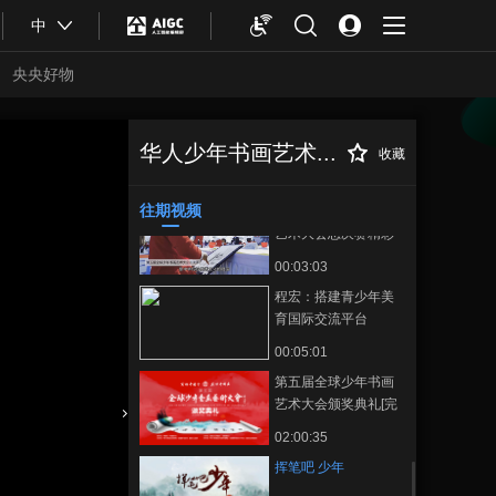
00:00:53
中
书画少年全球集结 大
会导师等着你
央央好物
00:01:58
书画传播小使者全球
集结
华人少年书画艺术...
收藏
挥笔吧 少年
正在播放
00:02:01
往期视频
第五届全球少年书画
艺术大会总决赛精彩
集锦
00:03:03
程宏：搭建青少年美
育国际交流平台
00:05:01
第五届全球少年书画
艺术大会颁奖典礼[完
整]
合体育
亚冬会
02:00:35
挥笔吧 少年