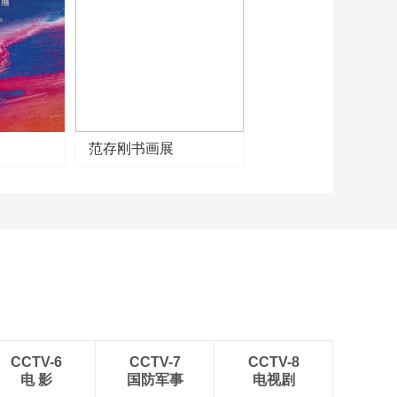
获奖选手代表魏海
默：为中西文化交流
做出小贡献
00:04:04
获奖选手代表龙美
嘉：每日临帖静心 从
容面对疫情
00:02:55
中国美术馆馆长吴为
范存刚书画展
山题写贺词“艺贵传薪”
00:00:24
第五届全球少年书画
艺术大会“书画传播优
秀城市”颁奖环节
00:07:32
第五届全球少年书画
艺术大会“书画新星”10
强颁奖环节
00:04:39
第五届全球少年书画
艺术大会“人气之星”颁
CCTV-6
CCTV-7
CCTV-8
奖环节
电 影
国防军事
电视剧
00:03:06