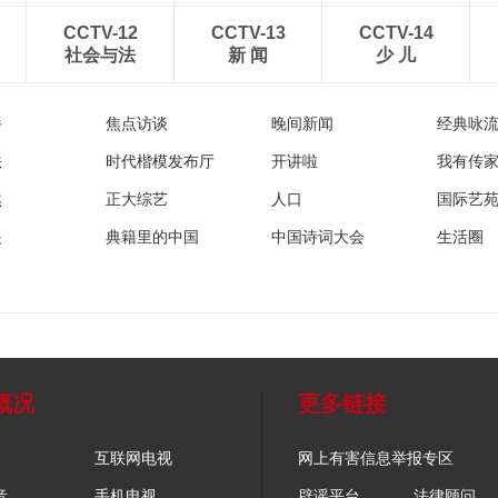
CCTV-12
CCTV-13
CCTV-14
社会与法
新 闻
少 儿
播
焦点访谈
晚间新闻
经典咏
法
时代楷模发布厅
开讲啦
我有传
然
正大综艺
人口
国际艺
眼
典籍里的中国
中国诗词大会
生活圈
概况
更多链接
互联网电视
网上有害信息举报专区
音
手机电视
辟谣平台
法律顾问