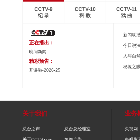
CCTV-9
CCTV-10
CCTV-11
纪 录
科 教
戏 曲
新闻联
正在播出：
今日说
晚间新闻
人与自
精彩预告：
秘境之
开讲啦-2026-25
关于我们
业务
总台之声
总台总经理室
央视网
关于CCTV.com
象舞广告
央视影