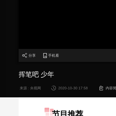
财经
教育
乡村振兴
生态环境
一带一路
大国智造
大国展会
大国保险
云顶对话
CCTV.节目官网
直播
节目单
栏目
片库
分享
手机看
挥笔吧 少年
来源 : 央视网
2020-10-30 17:58
内容
节目推荐