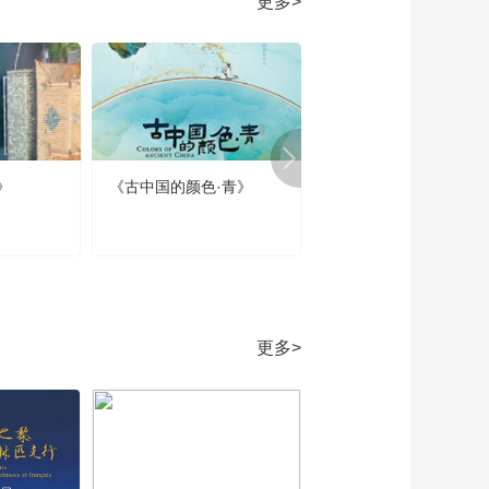
更多>
歌舞《四宝之城迎客
来》
00:07:21
张筱曼：努力释放光
和热 你就是那颗闪亮
的星
00:07:07
徐里：书画大会促进
美育发展和中外文化
》
《古中国的颜色·青》
《春节那些事》第四集
交流
00:03:25
春节的当代回响
少儿合唱《中国字·中
国人》
00:04:21
第五届全球少年书画
艺术大会绘画类“明日
更多>
之星”100强颁奖环节
00:10:10
节目演出：音诗画
《兰花草》
00:03:34