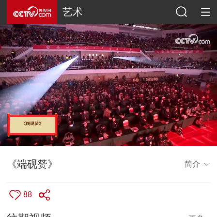
艺术
《端砚赞》
简介
88