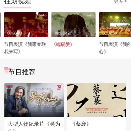
往期视频
更多 >
00:03:33
00:03:42
00:02:59
节目表演《我家春联
《端砚赞》
节目表演《我
我来写》
心》
节目推荐
大型人物纪录片《吴为
《蔡襄》