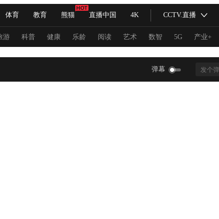
体育
教育
熊猫
直播中国
4K
CCTV.直播
式妙语
主持人
下载央视影音
热解读
天天学习
旅游
科普
健康
乐龄
阅读
艺术
数智
5G
产业+
纪录片网
国家大剧院
大型活动
弹幕
科技
法治
文娱
人物
公益
图片
习式妙语
央视快评
央视网评
光华锐评
锋面
频道
VR/AR
4K专区
全景新闻
请入列
人生第一次
人生第二次
冬奥会
CBA
NBA
中超
国足
国际足球
网球
综
体育江湖
文化体育
冰雪道路
足球道路