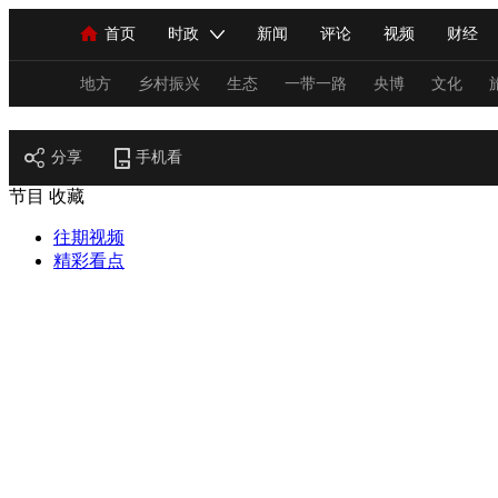
首页
时政
新闻
评论
视频
财经
人民领袖习近平
直播
海外频道
片库
iPanda
栏目大全
联播+
English
中国领导人
节目单
Монгол
听音
央视快评
微视频
习
地方
乡村振兴
生态
一带一路
央博
文化
艺术
分享
总台春晚
手机看
网络春晚
共产党员网
秧纪录
节目
收藏
往期视频
新闻
国内
国际
评论
经济
军事
精彩看点
人民领袖习近平
联播+
热解读
天天学习
视频
小央视频
小央直播
直播中国
熊猫
现场
前线
比划
快看
蓝海中国
新兵
体育
直播
竞猜
2026年世界杯
2026年
VIP会员
CCTV奥林匹克频道
生活体育大会