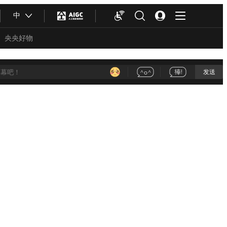
中
央央好物
发送
合体育
亚冬会