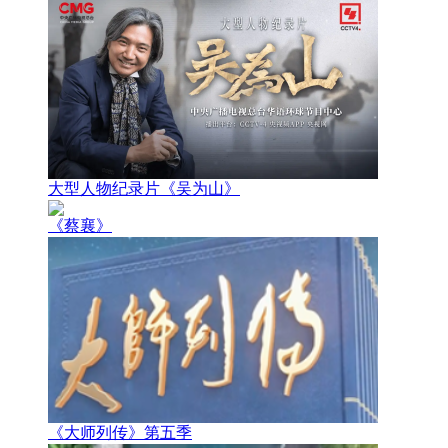
大型人物纪录片《吴为山》
《蔡襄》
《大师列传》第五季