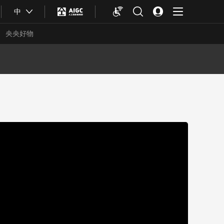
中
央央好物
合体育
亚冬会