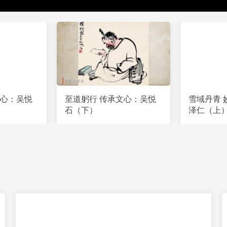
文心：吴悦
至道躬行 传承文心：吴悦
雪域丹青 
石（下）
泽仁（上