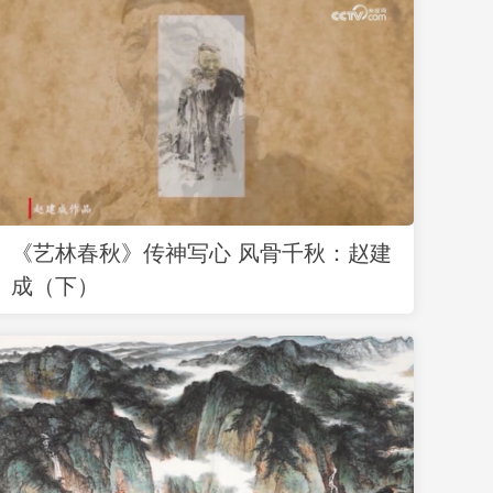
《艺林春秋》传神写心 风骨千秋：赵建
成（下）