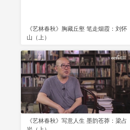
《艺林春秋》胸藏丘壑 笔走烟霞：刘怀
山（上）
《艺林春秋》写意人生 墨韵苍莽：梁占
岩（上）