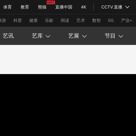
体育
教育
熊猫
直播中国
4K
CCTV.直播
式妙语
主持人
下载央视影音
热解读
天天学习
旅游
科普
健康
乐龄
阅读
艺术
数智
5G
产业+
艺讯
艺库
艺展
节目
纪录片网
国家大剧院
大型活动
吴为山
长征胜利90周年
古人在说“画”
苏士澍
丙午万福送万家
诗画中国
科技
法治
文娱
人物
公益
图片
孙晓云
中国艺术大展
丹青绘千年
习式妙语
央视快评
央视网评
光华锐评
锋面
吴悦石
书写荣光书法展
帛书传奇
卢禹舜
印见荣光篆刻展
我守敦煌日月长
频道
VR/AR
4K专区
全景新闻
刘万鸣
吴悦石八十展
大宋词人传
请入列
人生第一次
人生第二次
徐里
范存刚书画展
大唐诗人传
年冬奥会
CBA
陆永安
NBA
中超
陆永安艺术展
国足
国际足球
唐宋八大家
网球
综
体育江湖
文化体育
冰雪道路
足球道路