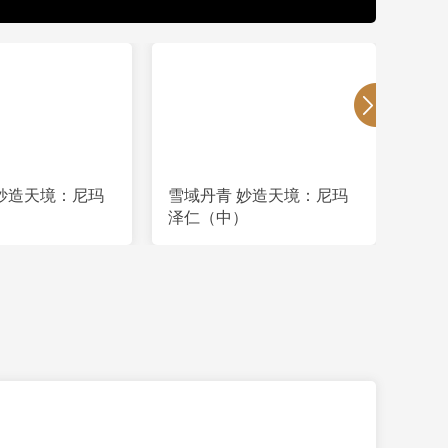
妙造天境：尼玛
雪域丹青 妙造天境：尼玛
雪域
）
泽仁（中）
泽仁