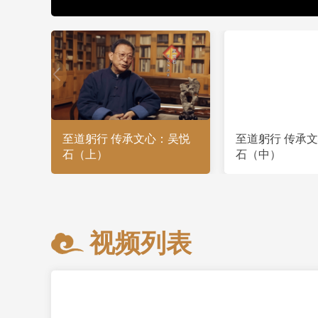
至道躬行 传承文心：吴悦
至道躬行 传承
石（上）
石（中）
视频列表