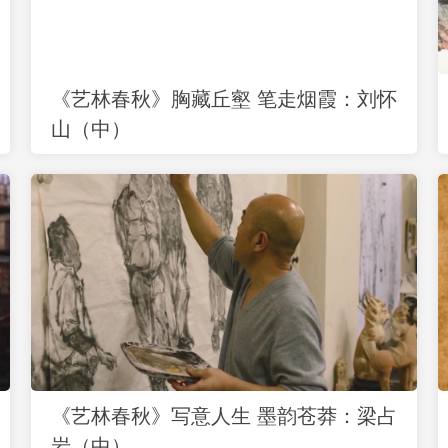
《艺林春秋》胸藏丘壑 笔走烟霞：刘怀
山（中）
《艺林春秋》写意人生 墨韵苍莽：梁占
岩（中）