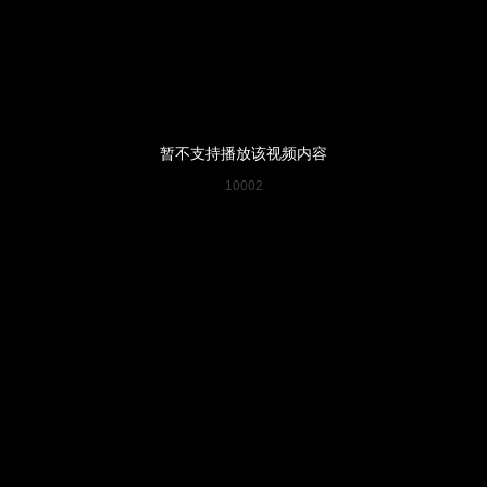
央博
非遗
文化
旅游
科普
健康
乐龄
阅读
云起
超级工厂
智敬中国
全民健康
颜选攻略
海洋
暂不支持播放该视频内容
10002
热播榜
总台企业白名单