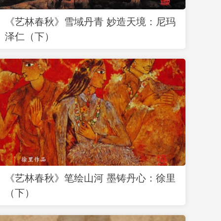
《艺林春秋》雪域丹青 妙造天境：尼玛
泽仁（下）
《艺林春秋》笔绘山河 墨铸丹心：徐里
（下）