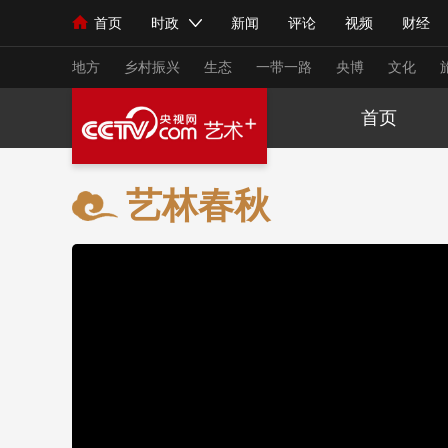
首页
时政
新闻
评论
视频
财经
人民领袖习近平
直播
海外频道
片库
iPanda
栏目大全
联播+
English
中国领导人
节目单
Монгол
听音
央视快评
微视频
习
地方
乡村振兴
生态
一带一路
央博
文化
首页
总台春晚
网络春晚
共产党员网
秧纪录
艺林春秋
新闻
国内
国际
评论
经济
军事
人民领袖习近平
联播+
热解读
天天学习
视频
小央视频
小央直播
直播中国
熊猫
现场
前线
比划
快看
蓝海中国
新兵
体育
直播
竞猜
2026年世界杯
2026
VIP会员
CCTV奥林匹克频道
生活体育大会