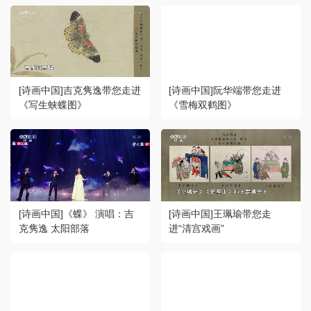
[诗画中国]吉克隽逸带您走进
[诗画中国]阮华端带您走进
《写生蛱蝶图》
《雪梅双鹤图》
[诗画中国]《蝶》 演唱：吉
[诗画中国]王珮瑜带您走
克隽逸 太阳部落
进“清宫戏画”