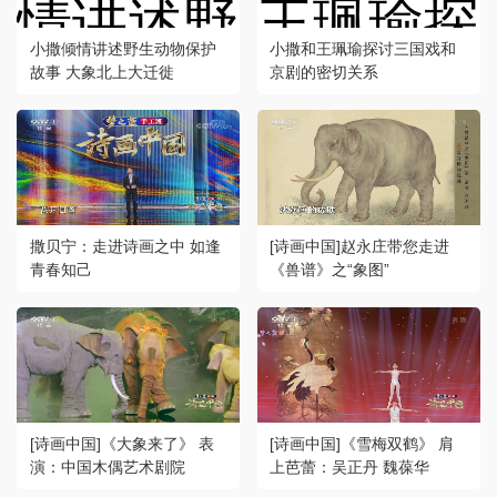
小撒倾情讲述野生动物保护
小撒和王珮瑜探讨三国戏和
故事 大象北上大迁徙
京剧的密切关系
撒贝宁：走进诗画之中 如逢
[诗画中国]赵永庄带您走进
青春知己
《兽谱》之“象图”
[诗画中国]《大象来了》 表
[诗画中国]《雪梅双鹤》 肩
演：中国木偶艺术剧院
上芭蕾：吴正丹 魏葆华