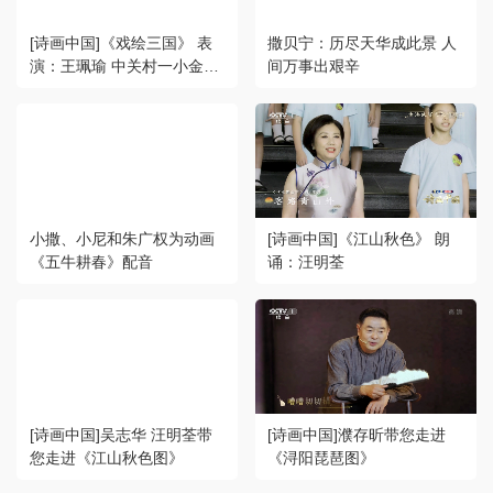
[诗画中国]《戏绘三国》 表
撒贝宁：历尽天华成此景 人
演：王珮瑜 中关村一小金帆
间万事出艰辛
京剧团
小撒、小尼和朱广权为动画
[诗画中国]《江山秋色》 朗
《五牛耕春》配音
诵：汪明荃
[诗画中国]吴志华 汪明荃带
[诗画中国]濮存昕带您走进
您走进《江山秋色图》
《浔阳琵琶图》