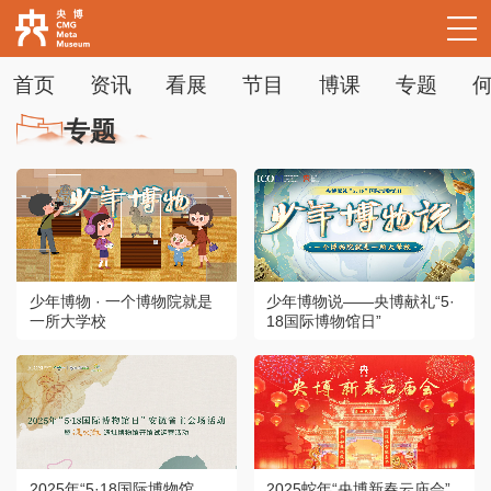
首页
资讯
看展
节目
博课
专题
专题
下次自动登录
忘记密码
立即注册
登录
使用合作网站账号登录
少年博物 · 一个博物院就是
少年博物说——央博献礼“5·
一所大学校
18国际博物馆日”
2025年“5·18国际博物馆
2025蛇年“央博新春云庙会”