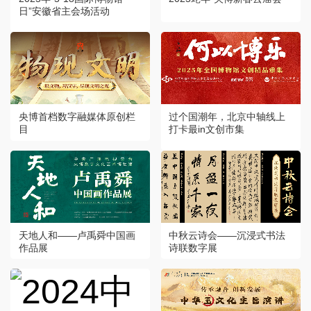
日”安徽省主会场活动
央博首档数字融媒体原创栏
过个国潮年，北京中轴线上
目
打卡最in文创市集
天地人和——卢禹舜中国画
中秋云诗会——沉浸式书法
作品展
诗联数字展