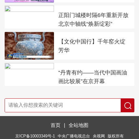
正阳门城楼时隔6年重新开放
北京中轴线“焕新绽彩”
【文化中国行】千年窑火绽
芳华
“丹青有约——当代中国画油
画比较展”在京开幕
首页
|
全站地图
京ICP备10003349号-1
中央广播电视总台
央视网
版权所有