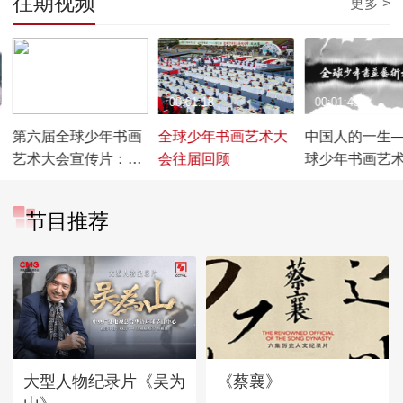
往期视频
更多 >
00:01:54
00:01:18
00:01:45
第六届全球少年书画
全球少年书画艺术大
中国人的一生
艺术大会宣传片：导
会往届回顾
球少年书画艺
师篇
主题宣传片
节目推荐
大型人物纪录片《吴为
《蔡襄》