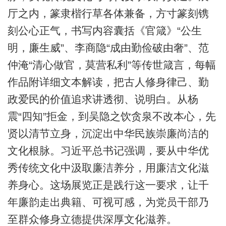
厅之内，篆隶楷行草各体兼备，方寸篆刻镌
刻公心正气，书写内容囊括《官箴》“公生
明，廉生威”、李商隐“成由勤俭破由奢”、范
仲淹“清心做官，莫营私利”等传世箴言，每幅
作品附详细文本解读，把古人修身律己、勤
政爱民的价值追求讲透彻、说明白。从杨
震“四知”拒金，到吴隐之饮贪泉不改本心，先
贤以清节立身，沉淀出中华民族崇廉尚洁的
文化根脉。习近平总书记强调，要从中华优
秀传统文化中汲取廉洁养分，用廉洁文化滋
养身心。这场展览正是践行这一要求，让千
年廉韵走出典籍、可视可感，为党员干部乃
至群众修身立德提供深厚文化滋养。