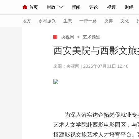
首页
时政
新闻
评论
视频
财经
人民领袖习近平
直播
海外频道
片库
iPanda
栏目大全
联播+
English
中国领导人
节目单
Монгол
听音
央视快评
微视频
习
地方
乡村振兴
生态
一带一路
央博
文化
央视网
>
艺术频道
总台春晚
网络春晚
共产党员网
秧纪录
西安美院与西影文旅
来源：央视网 | 2026年07月01日 12:40
新闻
国内
国际
评论
经济
军事
人民领袖习近平
联播+
热解读
天天学习
视频
小央视频
小央直播
直播中国
熊猫
现场
前线
比划
快看
蓝海中国
新兵
为深入落实访企拓岗促就业专
体育
直播
竞猜
2026年世界杯
2026
艺术人文学院赴西影电影园区，与
VIP会员
CCTV奥林匹克频道
生活体育大会
搭建影视文旅艺术人才培育平台。