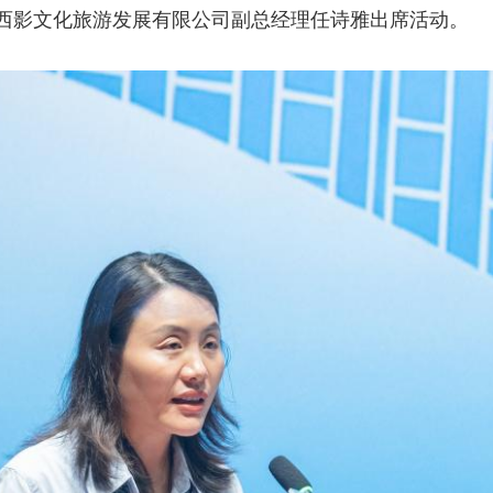
西影文化旅游发展有限公司副总经理任诗雅出席活动。
央博
非遗
文化
旅游
科普
健康
乐龄
阅读
云起
超级工厂
智敬中国
全民健康
颜选攻略
海洋
热播榜
总台企业白名单