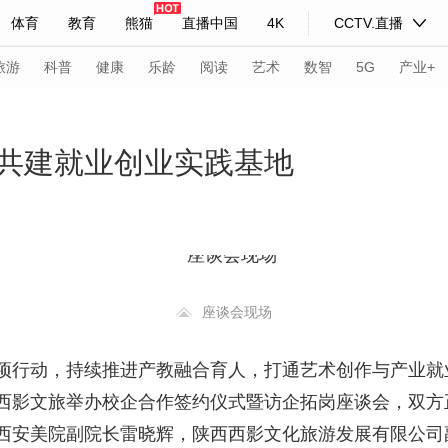
体育
教育
熊猫
直播中国
4K
CCTV.直播
式妙语
主持人
下载央视影音
热解读
天天学习
旅游
科普
健康
乐龄
阅读
艺术
数智
5G
产业+
纪录片网
国家大剧院
大型活动
共建就业创业实践基地
科技
法治
文娱
人物
公益
图片
习式妙语
央视快评
央视网评
光华锐评
锋面
频道
VR/AR
4K专区
全景新闻
座谈会现场
请入列
人生第一次
人生第二次
项行动，持续推进产教融合育人，打通艺术创作与产业就业
年冬奥会
CBA
NBA
中超
国足
国际足球
网球
综
西影文旅举办校企合作签约仪式暨访企拓岗座谈会，双方
体育江湖
文化体育
冰雪道路
足球道路
西安美院副院长雷晓辉，陕西西影文化旅游发展有限公司