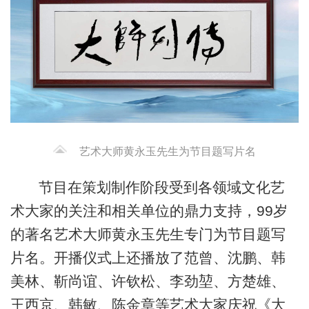
艺术大师黄永玉先生为节目题写片名
节目在策划制作阶段受到各领域文化艺
术大家的关注和相关单位的鼎力支持，99岁
的著名艺术大师黄永玉先生专门为节目题写
片名。开播仪式上还播放了范曾、沈鹏、韩
美林、靳尚谊、许钦松、李劲堃、方楚雄、
王西京、韩敏、陈金章等艺术大家庆祝《大