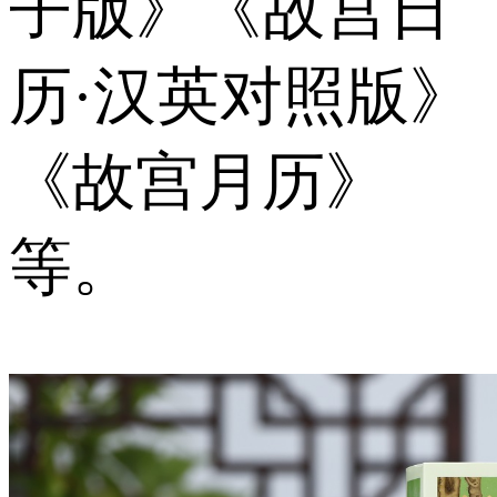
子版》《故宫日
历·汉英对照版》
《故宫月历》
等。