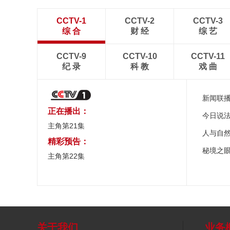
CCTV-1
CCTV-2
CCTV-3
综 合
财 经
综 艺
CCTV-9
CCTV-10
CCTV-11
纪 录
科 教
戏 曲
新闻联
正在播出：
今日说
主角第21集
人与自
精彩预告：
秘境之
主角第22集
关于我们
业务