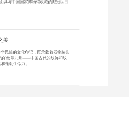
目面具与中国国家博物馆收藏的戴冠纵目
之美
中华民族的文化印记，既承载着器物装饰
的“纹章九州——中国古代的纹饰和纹
络和蓬勃生命力。