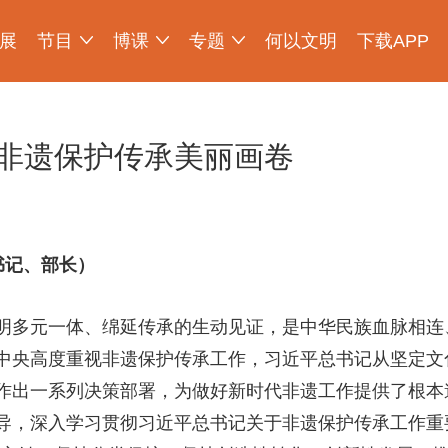
展
节目
博课
专题
何以文明
下载APP
少年博物说
爱上博物馆
探索发现
物现文明
考古公开课
如果国宝会说话
2025央博新春云庙会
国宝发现
国家宝藏
非遗里的中国
国宝讲坛
何以文明大展
非遗保护传承美丽画卷
书记、部长）
明多元一体、绵延传承的生动见证，是中华民族血脉相连
中央高度重视非遗保护传承工作，习近平总书记从坚定文
作出一系列决策部署，为做好新时代非遗工作提供了根本
导，深入学习贯彻习近平总书记关于非遗保护传承工作重