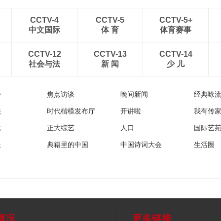
CCTV-4
CCTV-5
CCTV-5+
中文国际
体 育
体育赛事
CCTV-12
CCTV-13
CCTV-14
社会与法
新 闻
少 儿
播
焦点访谈
晚间新闻
经典咏
法
时代楷模发布厅
开讲啦
我有传
然
正大综艺
人口
国际艺
眼
典籍里的中国
中国诗词大会
生活圈
概况
更多链接