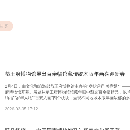
央博
恭王府博物馆展出百余幅馆藏传统木版年画喜迎新春
2月4日，由文化和旅游部恭王府博物馆主办的“岁朝迎祥 美意延年—
府博物馆开幕。展览从恭王府博物馆馆藏年画中甄选百余幅精品，以“年
纳福”“岁华风物”“百戏入画”四个板块，呈现不同地域木版年画浓郁的乡
2026-02-05 17:12