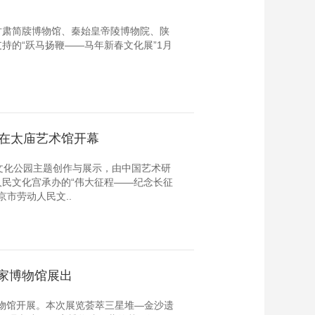
甘肃简牍博物馆、秦始皇帝陵博物院、陕
持的“跃马扬鞭——马年新春文化展”1月
”在太庙艺术馆开幕
文化公园主题创作与展示，由中国艺术研
民文化宫承办的“伟大征程——纪念长征
京市劳动人民文..
家博物馆展出
博物馆开展。本次展览荟萃三星堆—金沙遗