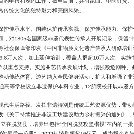
目的申报和履约工作，截至目前，共有昆曲、中医针灸、
秀传统文化的独特魅力和亮丽风采。
保护传承水平。围绕保护传承实践、保护传承能力、保护
，对1805名国家级非遗代表性传承人开展记录，保留“
社会保障部印发《中国非物质文化遗产传承人研修培训计划
超3.8万人次，加上延伸培训，覆盖人群超10万人次。实
项目予以重点支持。实施曲艺传承发展计划，增强濒危剧种
推动传统体育、游艺纳入全民健身活动，扩大和增强了非
普通高等学校设立非遗保护本科专业，12所院校开展非遗
现代生活路径。发挥非遗特别是传统工艺资源优势，带动
发《关于持续推进非遗工坊建设助力乡村振兴的通知》，截
家设立在脱贫县，培养出包括“全国脱贫攻坚楷模”在内的一
的“最后一公里”，2022年销售额超16亿元，成为群众