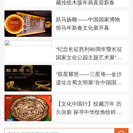
藏传统木版年画喜迎新春
跃马扬鞭——中国国家博物
馆马年新春文化展开幕
“纪念长征胜利90周年暨长征
国家文化公园主题艺术展”在
太庙艺术馆开幕
“双星耀世——三星堆—金沙
遗址古蜀文明展”在中国国家
博物馆展出
【文化中国行】纹藏万年 历
久弥新 探寻中华纹饰纹样之
美