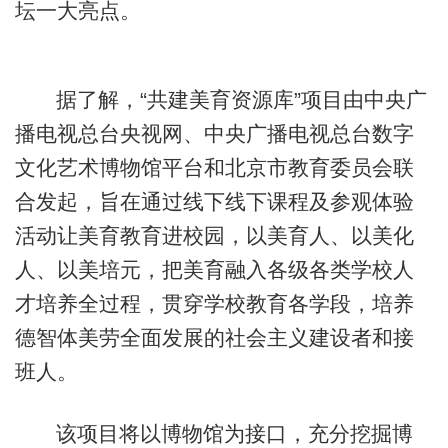
坛一大亮点。
据了解，“共建美育资源库”项目由中央广
播电视总台央视网、中央广播电视总台数字
文化艺术博物馆平台和北京市教育委员会联
合发起，旨在通过线下线下课程及参观体验
活动让美育教育进校园，以美育人、以美化
人、以美培元，把美育融入各级各类学校人
才培养全过程，贯穿学校教育各学段，培养
德智体美劳全面发展的社会主义建设者和接
班人。
该项目将以博物馆为接口，充分挖掘博