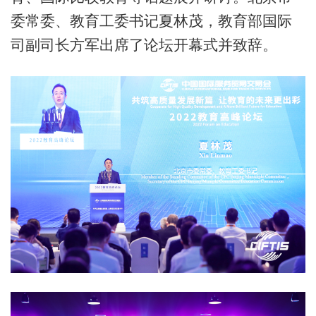
委常委、教育工委书记夏林茂，教育部国际
司副司长方军出席了论坛开幕式并致辞。