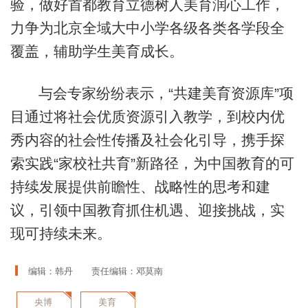
验，做好首都教育立德树人美育润心工作，
力争为北京全域大中小学各级各类各学段全
覆盖，辅助学生美育成长。
与会专家纷纷表示，“共建美育资源库”项
目通过将社会优质资源引入教学，到校内优
秀内容的社会性传播及社会化引导，携手探
索实践“家校社共育”新路径，为中国教育的可
持续发展提供前瞻性、战略性的思考和建
议，引领中国教育抓住机遇、迎接挑战，实
现可持续未来。
编辑：韩丹
责任编辑：邓莫南
央博
美育