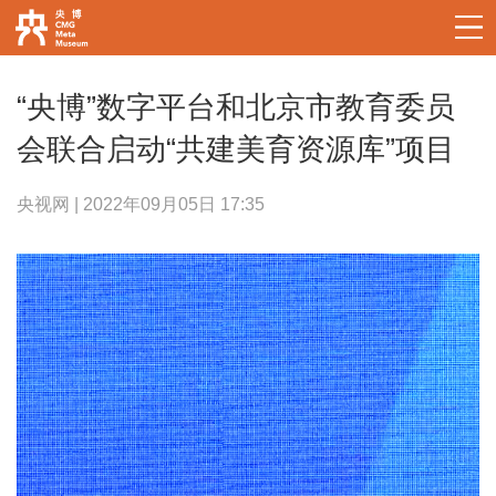
“央博”数字平台和北京市教育委员
会联合启动“共建美育资源库”项目
央视网 | 2022年09月05日 17:35