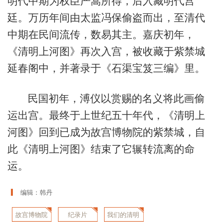
明代中期为权臣严嵩所得，后入藏明代宫
廷。万历年间由太监冯保偷盗而出，至清代
中期在民间流传，数易其主。嘉庆初年，
《清明上河图》再次入宫，被收藏于紫禁城
延春阁中，并著录于《石渠宝笈三编》里。
民国初年，溥仪以赏赐的名义将此画偷
运出宫。最终于上世纪五十年代，《清明上
河图》回到已成为故宫博物院的紫禁城，自
此《清明上河图》结束了它辗转流离的命
运。
编辑：韩丹
故宫博物院
纪录片
我们的清明