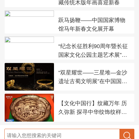
藏传统木版年画喜迎新春
跃马扬鞭——中国国家博物
馆马年新春文化展开幕
“纪念长征胜利90周年暨长征
国家文化公园主题艺术展”在
太庙艺术馆开幕
“双星耀世——三星堆—金沙
遗址古蜀文明展”在中国国家
博物馆展出
【文化中国行】纹藏万年 历
久弥新 探寻中华纹饰纹样之
美