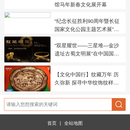
馆马年新春文化展开幕
“纪念长征胜利90周年暨长征
国家文化公园主题艺术展”在
太庙艺术馆开幕
“双星耀世——三星堆—金沙
遗址古蜀文明展”在中国国家
博物馆展出
【文化中国行】纹藏万年 历
久弥新 探寻中华纹饰纹样之
美
首页
|
全站地图