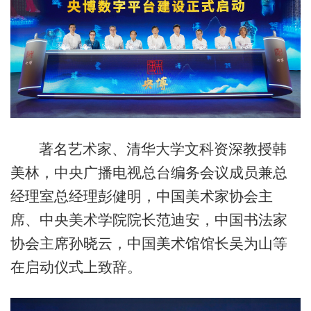
著名艺术家、清华大学文科资深教授韩
美林，中央广播电视总台编务会议成员兼总
经理室总经理彭健明，中国美术家协会主
席、中央美术学院院长范迪安，中国书法家
协会主席孙晓云，中国美术馆馆长吴为山等
在启动仪式上致辞。