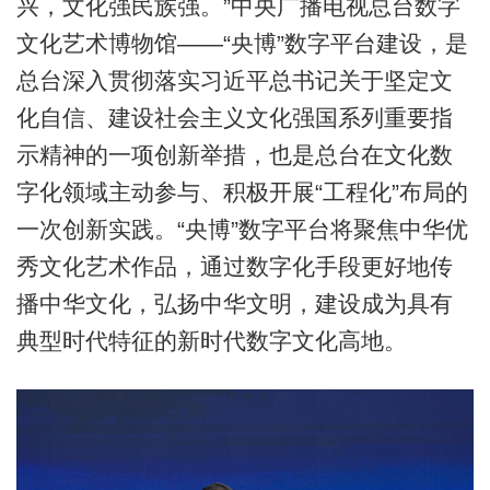
兴，文化强民族强。”中央广播电视总台数字
文化艺术博物馆——“央博”数字平台建设，是
总台深入贯彻落实习近平总书记关于坚定文
化自信、建设社会主义文化强国系列重要指
示精神的一项创新举措，也是总台在文化数
字化领域主动参与、积极开展“工程化”布局的
一次创新实践。“央博”数字平台将聚焦中华优
秀文化艺术作品，通过数字化手段更好地传
播中华文化，弘扬中华文明，建设成为具有
典型时代特征的新时代数字文化高地。