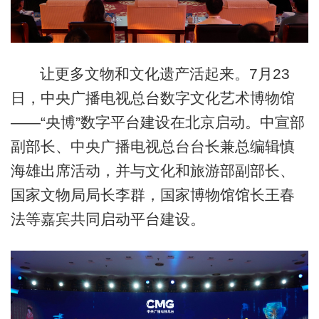
让更多文物和文化遗产活起来。7月23
日，中央广播电视总台数字文化艺术博物馆
——“央博”数字平台建设在北京启动。中宣部
副部长、中央广播电视总台台长兼总编辑慎
海雄出席活动，并与文化和旅游部副部长、
国家文物局局长李群，国家博物馆馆长王春
法等嘉宾共同启动平台建设。