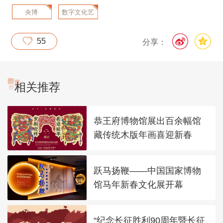
央博
数字文化艺
术博物馆
55
分享：
相关推荐
恭王府博物馆展出百余幅馆
藏传统木版年画喜迎新春
跃马扬鞭——中国国家博物
馆马年新春文化展开幕
“纪念长征胜利90周年暨长征