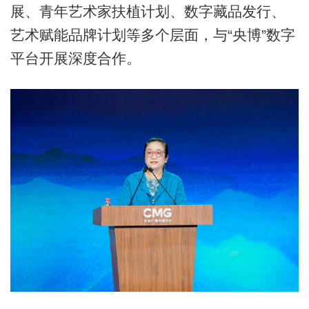
展、青年艺术家扶植计划、数字藏品发行、
艺术赋能品牌计划等多个层面，与“央博”数字
平台开展深度合作。