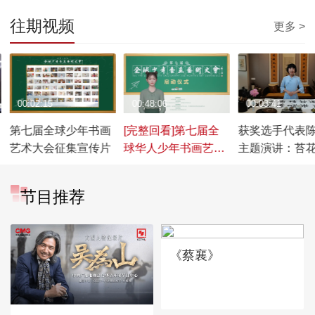
往期视频
更多 >
00:02:15
00:48:06
00:03:41
第七届全球少年书画
[完整回看]第七届全
获奖选手代表
术
艺术大会征集宣传片
球华人少年书画艺术
主题演讲：苔
大会启动仪式
小 也学牡丹开
节目推荐
《蔡襄》