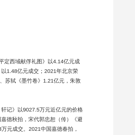
定西域献俘礼图》以4.14亿元成
1.48亿元成交；2021年北京荣
、苏轼《墨竹卷》1.21亿元，朱敦
记》以9027.5万元近亿元的价格
中国嘉德秋拍，宋代郭忠恕（传）《避
3万元成交。2021中国嘉德春拍，