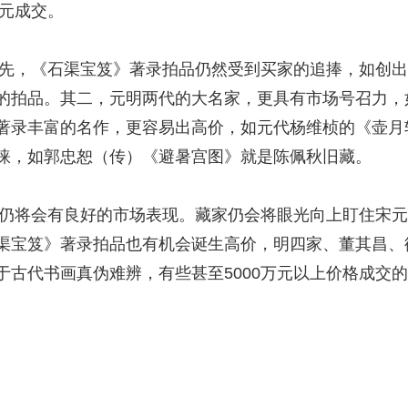
万元成交。
先，《石渠宝笈》著录拍品仍然受到买家的追捧，如创出4
的拍品。其二，元明两代的大名家，更具有市场号召力，
著录丰富的名作，更容易出高价，如元代杨维桢的《壶月
睐，如郭忠恕（传）《避暑宫图》就是陈佩秋旧藏。
仍将会有良好的市场表现。藏家仍会将眼光向上盯住宋元
渠宝笈》著录拍品也有机会诞生高价，明四家、董其昌、
于古代书画真伪难辨，有些甚至5000万元以上价格成交