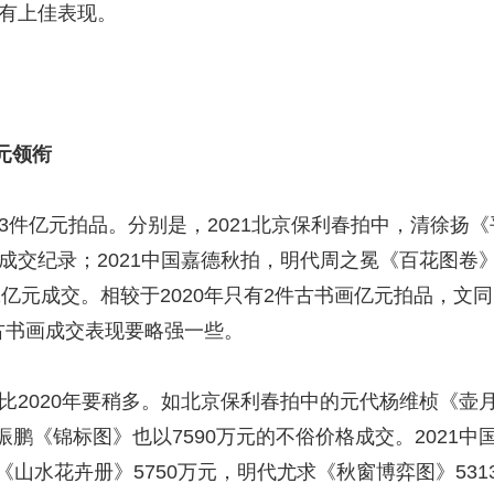
会有上佳表现。
元领衔
件亿元拍品。分别是，2021北京保利春拍中，清徐扬《平
成交纪录；2021中国嘉德秋拍，明代周之冕《百花图卷》以
2亿元成交。相较于2020年只有2件古书画亿元拍品，文同
的古书画成交表现要略强一些。
2020年要稍多。如北京保利春拍中的元代杨维桢《壶月轩
鹏《锦标图》也以7590万元的不俗价格成交。2021
平《山水花卉册》5750万元，明代尤求《秋窗博弈图》531