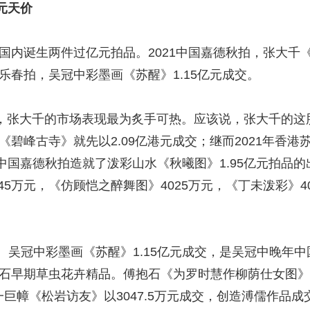
元天价
内诞生两件过亿元拍品。2021中国嘉德秋拍，张大千《秋曦
永乐春拍，吴冠中彩墨画《苏醒》1.15亿元成交。
”，张大千的市场表现最为炙手可热。应该说，张大千的这
彩《碧峰古寺》就先以2.09亿港元成交；继而2021年香
在中国嘉德秋拍造就了泼彩山水《秋曦图》1.95亿元拍品的
5万元，《仿顾恺之醉舞图》4025万元，《丁未泼彩》40
冠中彩墨画《苏醒》1.15亿元成交，是吴冠中晚年中
白石早期草虫花卉精品。傅抱石《为罗时慧作柳荫仕女图》
一巨幛《松岩访友》以3047.5万元成交，创造溥儒作品成