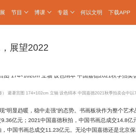
展
节目
博课
专题
何以文明
下载APP
少年博物说
爱上博物馆
探索发现
物现文明
考古公开课
如果国宝会说话
2025央博新春云庙会
国宝发现
国家宝藏
非遗里的中国
国宝讲坛
何以文明大展
，展望2022
 避暑宫图 174×102cm 立轴 设色绢本 中国嘉德2021秋季拍卖会中以7
“明显趋暖，稳中走强”的态势。书画板块作为整个艺术
.36亿元；2021中国嘉德秋拍，中国书画总成交14.8亿
秋拍，中国书画总成交11.23亿元。无论中国嘉德还是北京