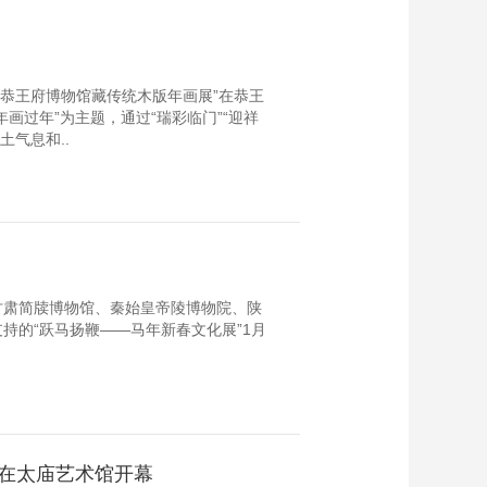
—恭王府博物馆藏传统木版年画展”在恭王
画过年”为主题，通过“瑞彩临门”“迎祥
土气息和..
甘肃简牍博物馆、秦始皇帝陵博物院、陕
持的“跃马扬鞭——马年新春文化展”1月
”在太庙艺术馆开幕