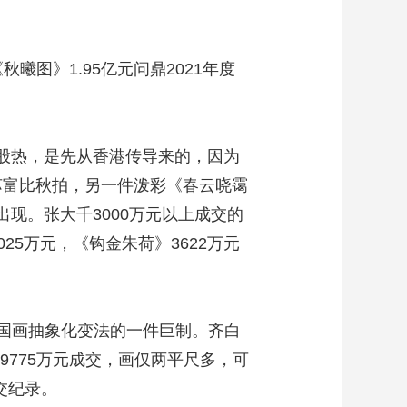
图》1.95亿元问鼎2021年度
股热，是先从香港传导来的，因为
港苏富比秋拍，另一件泼彩《春云晓霭
出现。张大千3000万元以上成交的
25万元，《钩金朱荷》3622万元
国画抽象化变法的一件巨制。齐白
9775万元成交，画仅两平尺多，可
交纪录。