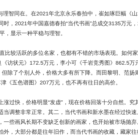
与理智同在。在2021年北京永乐春拍中，崔如琢巨幅《山
，2021年中国嘉德春拍“当代书画”总成交3135万元，2
持平，显示一种平稳与理智。
直比较活跃的多位名家，也都有不错的市场表现。如何家英
《访状元》172.5万元，李小可《千岩竞秀图》862.5万
元，但除了个别人外，价格大多有所下降。而田黎明、范扬
，李津《五色谱图》207万元，也不再有往日的高价。
过快，价格明显“发虚”，现在价格回落十分自然。究
适当调整非常正常。其二，当代书画和新水墨在经过快速
，一些画风长期不变缺乏创新的画家，也开始被市场抛弃。
拍外，大部分都是往年旧作，而当代书画的收藏，藏家往往