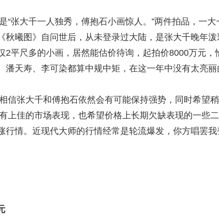
是“张大千一人独秀，傅抱石小画惊人。”两件拍品，一大
《秋曦图》自问世后，从未登录过大陆，是张大千晚年泼彩
仅2平尺多的小画，居然能估价待询，起拍价8000万元
、潘天寿、李可染都算中规中矩，在这一年中没有太亮丽
相信张大千和傅抱石依然会有可能保持强势，同时希望稍
2年有上佳的市场表现，也希望价格上长期欠缺表现的一些
涨行情。近现代大师的行情经常是轮流爆发，你方唱罢我登
元