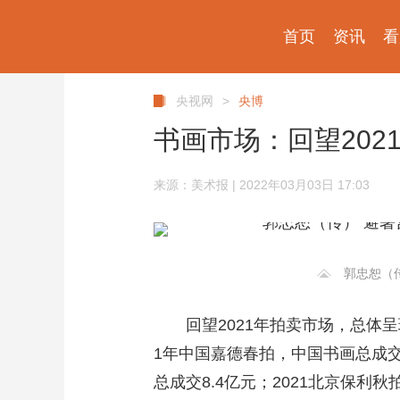
首页
资讯
看
央视网
>
央博
书画市场：回望2021
来源：美术报 | 2022年03月03日 17:03
郭忠恕（传）
回望2021年拍卖市场，总体呈现
1年中国嘉德春拍，中国书画总成交9
总成交8.4亿元；2021北京保利