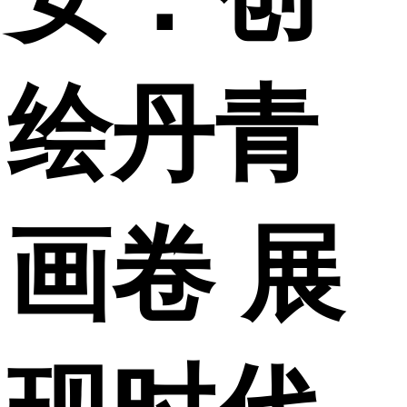
绘丹青
画卷 展