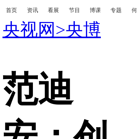
首页
资讯
看展
节目
博课
专题
何
央视网
>
央博
下次自动登录
忘记密码
登录
立即注册
使用合作网站账号登录
范迪
安：创