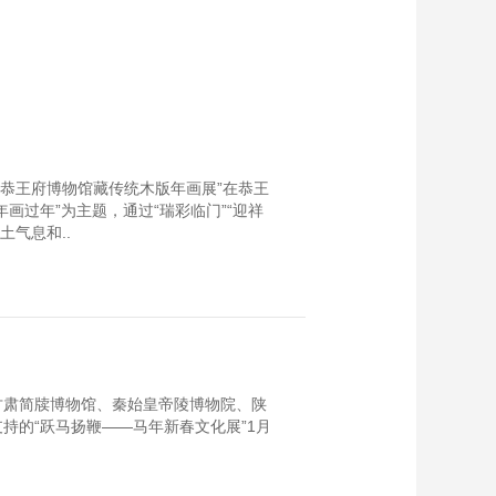
—恭王府博物馆藏传统木版年画展”在恭王
画过年”为主题，通过“瑞彩临门”“迎祥
土气息和..
甘肃简牍博物馆、秦始皇帝陵博物院、陕
持的“跃马扬鞭——马年新春文化展”1月