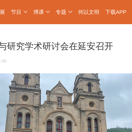
展
节目
博课
专题
何以文明
下载APP
少年博物说
爱上博物馆
探索发现
物现文明
考古公开课
如果国宝会说话
2025央博新春云庙会
国宝发现
国家宝藏
非遗里的中国
国宝讲坛
何以文明大展
与研究学术研讨会在延安召开
:00