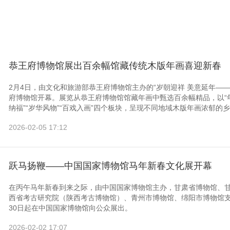
恭王府博物馆展出百余幅馆藏传统木版年画喜迎新春
2月4日，由文化和旅游部恭王府博物馆主办的“岁朝迎祥 美意延年—
府博物馆开幕。展览从恭王府博物馆馆藏年画中甄选百余幅精品，以“年
纳福”“岁华风物”“百戏入画”四个板块，呈现不同地域木版年画浓郁的乡
2026-02-05 17:12
跃马扬鞭——中国国家博物馆马年新春文化展开幕
在丙午马年新春到来之际，由中国国家博物馆主办，甘肃省博物馆、
西省考古研究院（陕西考古博物馆）、青州市博物馆、绵阳市博物馆支
30日起在中国国家博物馆向公众展出。
2026-02-02 17:07