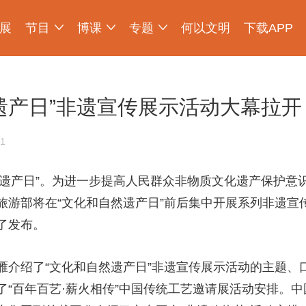
展
节目
博课
专题
何以文明
下载APP
少年博物说
爱上博物馆
探索发现
物现文明
考古公开课
如果国宝会说话
2025央博新春云庙会
国宝发现
国家宝藏
非遗里的中国
国宝讲坛
何以文明大展
然遗产日”非遗宣传展示活动大幕拉开
1
和自然遗产日”。为进一步提高人民群众非物质文化遗产保护
游部将在“文化和自然遗产日”前后集中开展系列非遗宣传
了发布。
雁介绍了“文化和自然遗产日”非遗宣传展示活动的主题、
了“百年百艺·薪火相传”中国传统工艺邀请展活动安排。