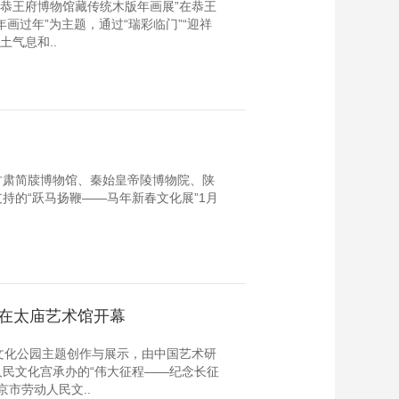
—恭王府博物馆藏传统木版年画展”在恭王
画过年”为主题，通过“瑞彩临门”“迎祥
土气息和..
甘肃简牍博物馆、秦始皇帝陵博物院、陕
持的“跃马扬鞭——马年新春文化展”1月
”在太庙艺术馆开幕
文化公园主题创作与展示，由中国艺术研
民文化宫承办的“伟大征程——纪念长征
京市劳动人民文..