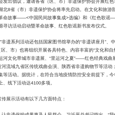
会发出倡议，邀请各省（区、市）非遗保护协会开展红色
湖北8省（市）非遗保护协会将率先启动。在文化和旅游
命故事——<中国民间故事集成>选编》和《红色歌谣—
源寻访活动启动暨革命故事、红色歌谣新书发布仪式。
”非遗系列活动还包括国家图书馆举办的“非遗讲座月”、
省（区、市）也将组织开展各具特色、内容丰富的“文化和
运河文化带城市非遗展、“里运河之夏”——红色经典戏曲
、黄河流域九省区传统戏曲会演、陕西省非遗购物节等活动
集等活动。据统计，在符合当地疫情防控安全前提下，今年
、线下活动达4100多项。
遗宣传展示活动有以下几方面特点：
”，让非遗保护成果惠及人民群众。习近平总书记指出，“