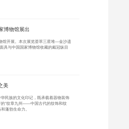
家博物馆展出
博物馆开展。本次展览荟萃三星堆—金沙遗
目面具与中国国家博物馆收藏的戴冠纵目
之美
中华民族的文化印记，既承载着器物装饰
的“纹章九州——中国古代的纹饰和纹
络和蓬勃生命力。