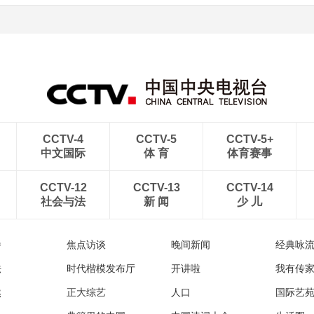
CCTV-4
CCTV-5
CCTV-5+
中文国际
体 育
体育赛事
CCTV-12
CCTV-13
CCTV-14
社会与法
新 闻
少 儿
播
焦点访谈
晚间新闻
经典咏
法
时代楷模发布厅
开讲啦
我有传
然
正大综艺
人口
国际艺