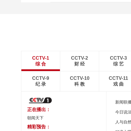
CCTV-1
CCTV-2
CCTV-3
综 合
财 经
综 艺
CCTV-9
CCTV-10
CCTV-11
纪 录
科 教
戏 曲
新闻联
正在播出：
今日说
朝闻天下
人与自
精彩预告：