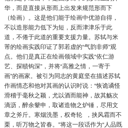
华，而是直接从形而上出发来规范形而下
（绘画）。这是他们能于绘画中优游自得，
不以造形能力低下为短，反而津津乐于此
道，不倦于此道的重要支援力量。苏轼与米
芾的绘画实践印证了郭若虚的“气韵非师”观
点。他们是真正在绘画领域中实践“依仁游
艺、探赜钩深”，并将“高雅之情，一寄于
画”的画家。被引为同志的黄庭坚在描述苏轼
作画情态和他对其画的认识时说：“恢诡谲怪
滑稽于毫秋之颖，尤以酒而能神，故其觞次
滴沥，醉余颦申，取诸造物之炉锤，尽用文
章之斧斤。寒烟洗墨，权奇轮 ，挟风霜而不
栗，听万物之皆春。”将这一段话作为“人品既