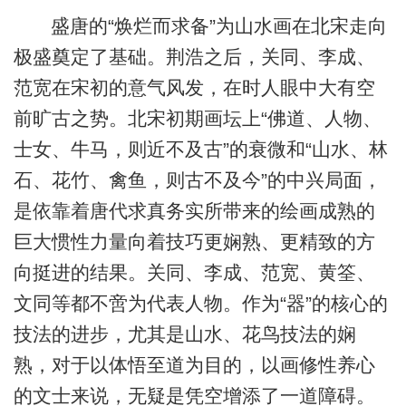
盛唐的“焕烂而求备”为山水画在北宋走向
极盛奠定了基础。荆浩之后，关同、李成、
范宽在宋初的意气风发，在时人眼中大有空
前旷古之势。北宋初期画坛上“佛道、人物、
士女、牛马，则近不及古”的衰微和“山水、林
石、花竹、禽鱼，则古不及今”的中兴局面，
是依靠着唐代求真务实所带来的绘画成熟的
巨大惯性力量向着技巧更娴熟、更精致的方
向挺进的结果。关同、李成、范宽、黄筌、
文同等都不啻为代表人物。作为“器”的核心的
技法的进步，尤其是山水、花鸟技法的娴
熟，对于以体悟至道为目的，以画修性养心
的文士来说，无疑是凭空增添了一道障碍。