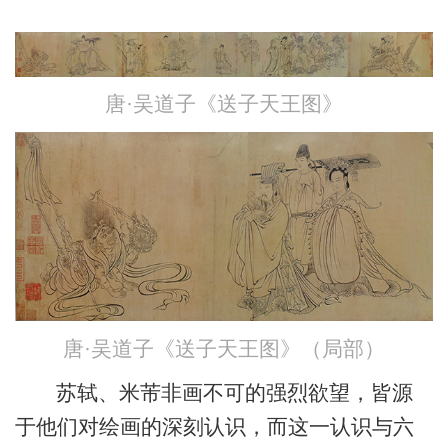
唐·吴道子《送子天王图》
唐·吴道子《送子天王图》（局部）
苏轼、米芾非画不可的强烈欲望，皆源
于他们对绘画的深刻认识，而这一认识与六