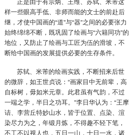
正是由于有宗炳、王维、苏轼、米芾这
样一些眼高手低、非师而能的文士的前赴后
继，才使中国画的“道”与“器”之间的必要张力
始终绵绵不断，既巩固了绘画与“六籍同功”的
地位，又防止了绘画与工匠为伍的滑坡，不
断给中国画的发展提供必要的生存条件。
苏轼、米芾的绘画实践，不断招来后世
的微辞，如王世贞说：“画家目中无前辈，高
自标树，毋如米元章。此君虽有气韵，不过
一端之学，半日之功耳。”李日华认为：“王摩
诘、李营丘特妙山水，皆于位置、点染、渲
染尽力为之，年锻月炼，不得趣不轻下笔，
不工不以视人也，五日一山，十日一水，诸