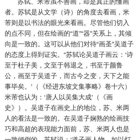
苏轼、米芾虽不善画，却是真正的懂画
者。苏轼是从文学（诗）的角度去看画，米
芾则是以书法的眼光来看画。尽管他们切入
的点不同，但在绘画的“道”“器”关系上，其倾
向是一致的。这可以从他们对待“画圣”吴道子
的态度上得到证实。“苏轼论吴道子画云：‘诗
至于杜子美，文至于韩退之，书至于颜鲁
公，画至于吴道子，而古今之变，天下之能
事毕矣。’（《经进东坡文集事略》卷十六）
米芾也认为：‘唐人以吴集大成’（《画
史》）。吴道子在画史上的地位，苏、米两
人的看法是一致的。在吴道子娴熟的绘画技
巧和高超的表现能力面前，苏、米两人也是
一致倾倒的，苏轼说：‘道子画人物，如以灯