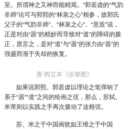
至。所谓神之又神而能精焉。”郭若虚的“气韵
非师”论可与郭熙的“林泉之心”相参，故郭氏
父子的“气韵非师”、“林泉之心”、“意造”说，
正是对由“器”的精妙而导致对“道”的障碍的拨
正，质言之，是对“道”与“器”的张力由“器”的
强盛而渐于失却的恢复。
唐·阎立本《步辇图》
如果说郭熙、郭若虚以理论之笔弹响了
系于“器”“道”之间的绘画之弦，那么，苏轼、
米芾则以实践之手再次拨动了这根弦。
苏、米之于中国画犹如王维之于中国