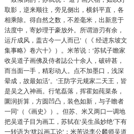
取影，逆来顺往，旁见侧出，横斜平直，各
相乘除。得自然之数，不差毫米，出新意于
法度中，寄妙理于豪放外。所谓游刃有余，
运斤成风，盖古今一人而已’（《 经进东坡文
集事略》卷六十》）。米芾说：‘苏轼子瞻家
收吴道子画佛及侍者誌公十余人，破碎甚，
而当面一手，精彩动人。点不加墨口，浅深
晕成，故最如活’。‘王防字元规家二天王，皆
是吴之入神画。行笔磊落，挥霍如莼菜条，
圜润折算，方圆凹凸，装色如新，与子瞻者
一同’（《画史》）。但苏、米又两口一调地
把吴道子目为画工，苏轼在‘吴生虽妙绝’下有
一转语为‘犹以画工论’；米芾说李公麟师吴道