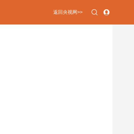
返回央视网>>
下次自动登录
忘记密码
立即注册
登录
使用合作网站账号登录