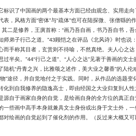
它标识了中国画的两个最基本方面已经由观念、实用走向
表，风格方面“密体”与“疏体”也可在陆探微、张僧繇的
等。其二是修养，王廙首称：“画乃吾自画，书乃吾自书，
知师弟子行己之道。”43顾恺之在评品《北风诗》时也说
心而手称其目者，玄赏则不待喻，不然真绝。夫人心之达
过半矣。”44“行己之道”、“人心之达”见著于善画的文士
了陆机“丹青之兴，比雅颂之述作，美大业之馨香”的人伦
齐物”途径，并自觉地付之于实践。同时，从作品的选题变
转化到自我修养的隐逸高士，即由经国之大业归复到人性
是源自于画家自身的自觉，是绘画自身的全方位的真正自
的一些画中高手本身就兼具文士身份或出身于文士外，一
都对绘画的自觉起到了催化剂的作用。（反过来大概又可