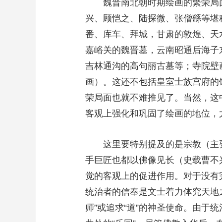
魏晋南北朝时期绘画的繁荣局
兴、顾恺之、陆探微、张僧繇等堪
番、库车、拜城，甘肃的敦煌、天
嘉峪关的魏晋墓，云南昭通后海子
吉林通沟的高句丽古墓等；寺院壁
画）。这还不包括皇室士族宫府的
荣局面也就不难推见了。当然，这
客观上强化和巩固了绘画的地位，
这里要特别提及的是宗教（主
手巨匠也都以佛像见长（史载曹不
觉的客观上的促进作用。对于没有
统治者的信奉是文士着力体究天地之
师”或追求“道”的神圣使命。由于