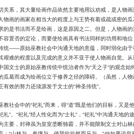
切关系，其大量绘画作品依然主要地用以劝戒，是人物画
人物画的画家在相当大的程度上与王势有着或疏或密的瓜
求的是书法而不是绘画，这是原因之二。但是，人物画的
不容置否的定论，而要使绘画具有书法同样的功用和地位
传统——原始巫教社会中沟通天地的意蕴，同时弱化由于
其艰难的程度以及完成的意义并不亚于使人物画自觉。从
中国文士的原始巫教传统中统治者作为“天之子”的观念始
的瓜葛而成为绘画位立于修养之径的障碍。（虽然，人物
正有效的努力还须源发于文士的“神圣传统”。
教社会中的“祀礼”而来，得“道”既是他们的目标，又是
祀礼”。“祀礼”经人性化而为“士礼”，“祀礼”中沟通天地
为主要，封禅虽为皇室垄断独霸，并不能限制文士对山林的
言：“山林与，皋壤与，使我欣欣然而乐与。”45如果说