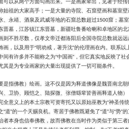
面可以从两个方面勾画出来。一是画家辈出，见著于经传的
称始祖的大家高手；一是大量的寺院、石窟壁画和墓室壁
水、永靖、酒泉及武威等地的石窟总数超过1500窟；墓
东晋墓，江苏镇江东晋墓，新疆吐鲁番哈喇和卓地区的北
画则不胜尽数，仅孝文帝迁都洛阳后全国寺院总数就远远超
饰画，以及用于“明劝戒，著升沈”的伦理画在内。联系以
中间有许多并不能称之为“中国画”，但它真实地反映了社
尤其是为专业画家的大量出现提供了一切可能条件。
要是指佛教）绘画。这不仅是因为释道佛像是魏晋南北朝
兴、卫协、顾恺之、陆探微、张僧繇辈皆善画释道人物）
完全意义上的本土宗教可资寄托又以原始巫教为“神圣传统
“道”的一个天赐良机。寄居于佛教既避免了“道”与“势”
统治者本身也信奉佛教，故而佛教在当时作为类似于第三者的