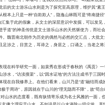
觉后的文士游乐山水则是为了探究至高原理，维护其“素王
根本上只是一种“自欺欺人”，隐逸山林既可是“终南捷径”
由汇集于此的假象，从文士的深层意识中发掘，可以发见，
“进乎道”的神圣传统是文士游乐山水的天然驱使力，而社
件。魏晋南北朝作为历史的偶然与必然的交汇点，大批文
且足涉之，目赏之，耳谛之，身居之，口诵之，当老之将
表现在科学研究一面，如裴秀在形成于春秋的《禹贡》一书
涉水，“访渎搜渠”，以“因水证地”的方法注成书于三国
体现在自我修养上。在他们看来，山川乃是“道”融结而成
峻极于周诗”，原因就在于山川的“理无隐而不障”，故“苟
文士对山水的态度看，既有纵情寄乐成为名士风雅的一面，
释为以玄佛之理应于山水，不如说是以山水涤除一切尘埃，