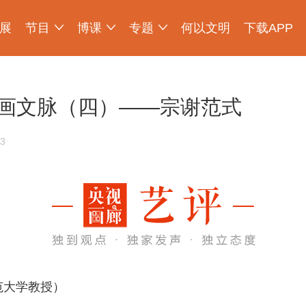
展
节目
博课
专题
何以文明
下载APP
少年博物说
爱上博物馆
探索发现
物现文明
考古公开课
如果国宝会说话
2025央博新春云庙会
国宝发现
国家宝藏
非遗里的中国
国宝讲坛
何以文明大展
画文脉（四）——宗谢范式
3
范大学教授）