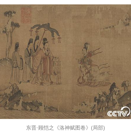
东晋·顾恺之《洛神赋图卷
》
(局部)