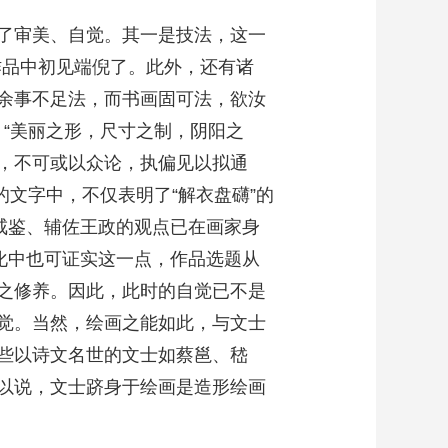
了审美、自觉。其一是技法，这一
作品中初见端倪了。此外，还有诸
吾余事不足法，而书画固可法，欲汝
：“美丽之形，尺寸之制，阴阳之
，不可或以众论，执偏见以拟通
的文字中，不仅表明了“解衣盘礴”的
戒鉴、辅佐王政的观点已在画家身
化中也可证实这一点，作品选题从
之修养。因此，此时的自觉已不是
觉。当然，绘画之能如此，与文士
些以诗文名世的文士如蔡邕、嵇
以说，文士跻身于绘画是造形绘画