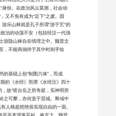
”身份。在政治风云莫测，社会动
，又不免有成为“足下”之虞。因
游乐山林就是孔子所谓“游于艺”的
会政治的动荡不安（包括经汉一代强
士游隐山林自在情理之中。魏晋文
至，不能再徜徉于其中时则手绘
的基础上创“制图六体”，而成
时期的《水经》而撰《水经注》四十
的，故“嗟台岳之所奇挺，实神明所
台岭之可攀，亦何羡于层城。释域中
也有人格超然绝俗实现自由的一面。
直悟至高真理更妥贴。换言之，魏晋