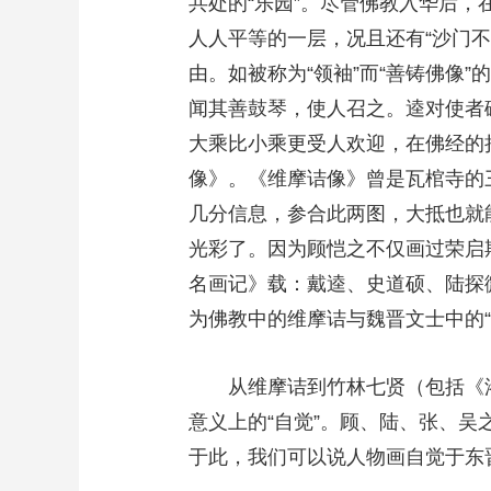
共处的“乐园”。尽管佛教入华后，
人人平等的一层，况且还有“沙门
由。如被称为“领袖”而“善铸佛像
闻其善鼓琴，使人召之。逵对使者
大乘比小乘更受人欢迎，在佛经的
像》。《维摩诘像》曾是瓦棺寺的
几分信息，参合此两图，大抵也就
光彩了。因为顾恺之不仅画过荣启
名画记》载：戴逵、史道硕、陆探
为佛教中的维摩诘与魏晋文士中的“
从维摩诘到竹林七贤（包括《
意义上的“自觉”。顾、陆、张、
于此，我们可以说人物画自觉于东晋