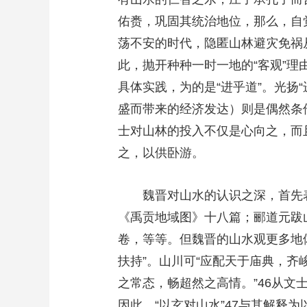
佑赉，巩固其统治地位，那么，自
荡不安的时代，隐匿山林避灾免祸从
此，抛开种种一时一地的“客观”理
具体实践，为的是“进乎道”。光扬
盛而带来的经济发达）则是偶然条
士对山林的投入不仅是心向之，而
之，以供卧游。
魏晋对山水的认识之深，首先
《禹贡地域图》十八篇；郦道元跋山
卷，等等。但魏晋的山水观更多地
扶持”。山川可“应配天于庙典，齐
之常态，畅超然之高情。”46从
因此，“以玄对山水”47与其解