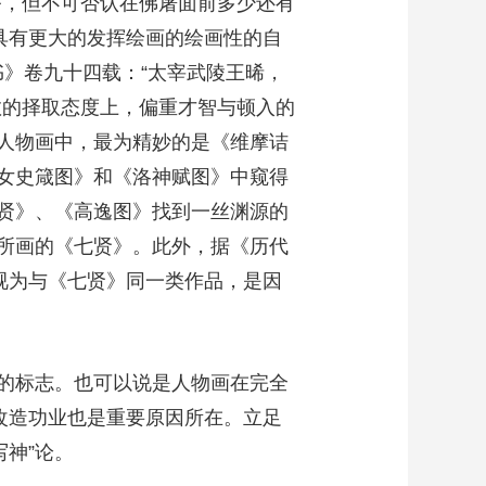
务，但不可否认在佛屠面前多少还有
具有更大的发挥绘画的绘画性的自
书》卷九十四载：“太宰武陵王晞，
教的择取态度上，偏重才智与顿入的
人物画中，最为精妙的是《维摩诘
女史箴图》和《洛神赋图》中窥得
贤》、《高逸图》找到一丝渊源的
所画的《七贤》。此外，据《历代
视为与《七贤》同一类作品，是因
的标志。也可以说是人物画在完全
改造功业也是重要原因所在。立足
写神”论。