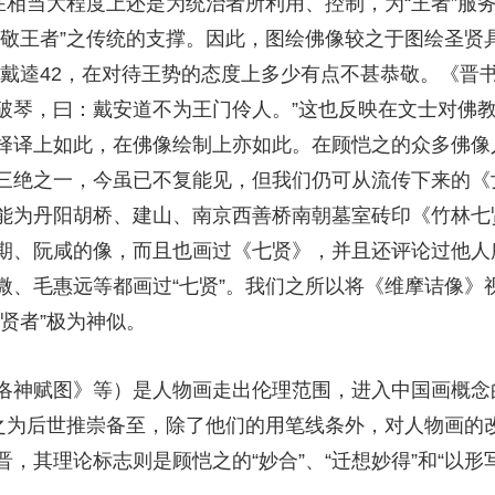
在相当大程度上还是为统治者所利用、控制，为“王者”服
不敬王者”之传统的支撑。因此，图绘佛像较之于图绘圣贤
”的戴逵42，在对待王势的态度上多少有点不甚恭敬。《晋
破琴，曰：戴安道不为王门伶人。”这也反映在文士对佛
择译上如此，在佛像绘制上亦如此。在顾恺之的众多佛像
三绝之一，今虽已不复能见，但我们仍可从流传下来的《
能为丹阳胡桥、建山、南京西善桥南朝墓室砖印《竹林七
期、阮咸的像，而且也画过《七贤》，并且还评论过他人
微、毛惠远等都画过“七贤”。我们之所以将《维摩诘像》
贤者”极为神似。
洛神赋图》等）是人物画走出伦理范围，进入中国画概念
吴之为后世推崇备至，除了他们的用笔线条外，对人物画的
，其理论标志则是顾恺之的“妙合”、“迁想妙得”和“以形