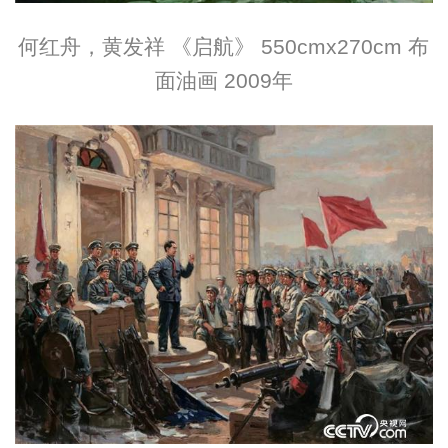
何红舟，黄发祥 《启航》 550cmx270cm 布
面油画 2009年