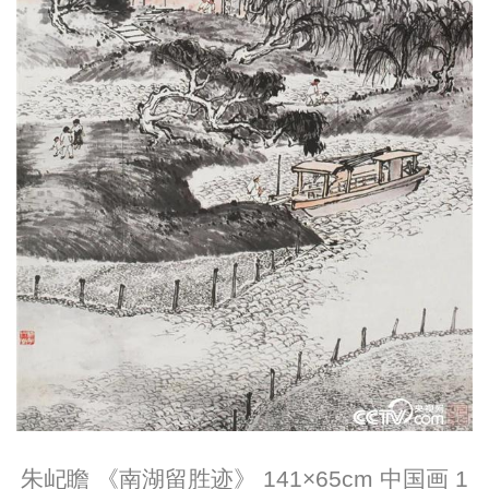
朱屺瞻 《南湖留胜迹》 141×65cm 中国画 1