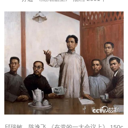
邱瑞敏，陈逸飞 《在党的一大会议上》 150c