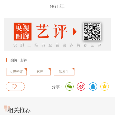
961年
编辑：彭锋
央视艺评
艺评
陈履生
分享：
相关推荐