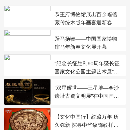
恭王府博物馆展出百余幅馆
藏传统木版年画喜迎新春
跃马扬鞭——中国国家博物
馆马年新春文化展开幕
“纪念长征胜利90周年暨长征
国家文化公园主题艺术展”在
太庙艺术馆开幕
“双星耀世——三星堆—金沙
遗址古蜀文明展”在中国国家
博物馆展出
【文化中国行】纹藏万年 历
久弥新 探寻中华纹饰纹样之