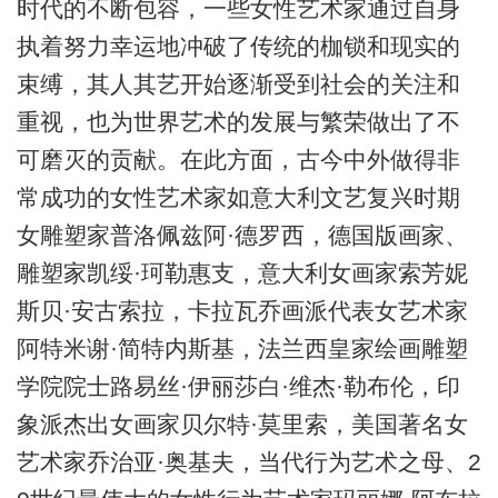
时代的不断包容，一些女性艺术家通过自身
执着努力幸运地冲破了传统的枷锁和现实的
束缚，其人其艺开始逐渐受到社会的关注和
重视，也为世界艺术的发展与繁荣做出了不
可磨灭的贡献。在此方面，古今中外做得非
常成功的女性艺术家如意大利文艺复兴时期
女雕塑家普洛佩兹阿·德罗西，德国版画家、
雕塑家凯绥·珂勒惠支，意大利女画家索芳妮
斯贝·安古索拉，卡拉瓦乔画派代表女艺术家
阿特米谢·简特内斯基，法兰西皇家绘画雕塑
学院院士路易丝·伊丽莎白·维杰·勒布伦，印
象派杰出女画家贝尔特·莫里索，美国著名女
艺术家乔治亚·奥基夫，当代行为艺术之母、2