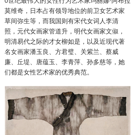
0世纪最伟大的女性行为艺术家玛丽娜·阿布拉
莫维奇，日本占有领导地位的前卫女艺术家
草间弥生等，而我国则有宋代女词人李清
照，元代女画家管道升，明代女画家文俶，
明清易代之际的才女柳如是，以及近现代著
名女画家潘玉良、方君璧、关紫兰、蔡威
廉、丘堤、唐蕴玉、李青萍、孙多慈等，她
们都是女性艺术家的优秀典范。