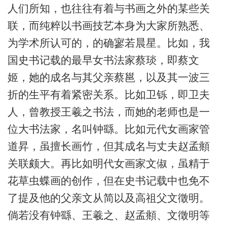
人们所知，也往往有着与书画之外的某些关
联，而纯粹以书画技艺本身为大家所熟悉、
为学术所认可的，的确寥若晨星。比如，我
国史书记载的最早女书法家蔡琰，即蔡文
姬，她的成名与其父亲蔡邕，以及其一波三
折的生平有着紧密关系。比如卫铄，即卫夫
人，曾教授王羲之书法，而她的老师也是一
位大书法家，名叫钟繇。比如元代女画家管
道昇，虽擅长画竹，但其成名与丈夫赵孟頫
关联颇大。再比如明代女画家文俶，虽精于
花草虫蝶画的创作，但在史书记载中也免不
了提及他的父亲文从简以及高祖父文徵明。
倘若没有钟繇、王羲之、赵孟頫、文徵明等