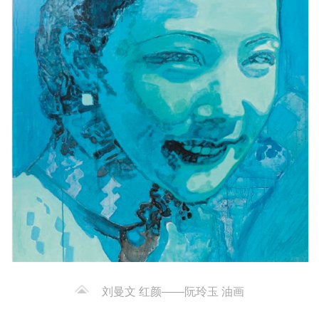
刘曼文 红颜——阮玲玉 油画