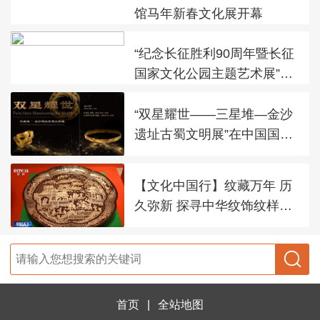
馆马年新春文化展开幕
“纪念长征胜利90周年暨长征
国家文化公园主题艺术展”在
太庙艺术馆开幕
“双星耀世——三星堆—金沙
遗址古蜀文明展”在中国国家
博物馆展出
【文化中国行】纹藏万年 历
久弥新 探寻中华纹饰纹样之
美
首页
|
全站地图