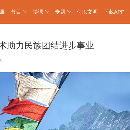
展
节目
博课
专题
何以文明
下载APP
少年博物说
爱上博物馆
探索发现
物现文明
考古公开课
如果国宝会说话
2025央博新春云庙会
国宝发现
国家宝藏
非遗里的中国
国宝讲坛
何以文明大展
术助力民族团结进步事业
8