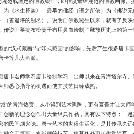
意为规范或厘定的佛教绘画，即指度量经规范的佛教画像。
）为《水生释迦》；最早的佛经（语之所依）为《佛说无
》（善逝塔的别名）。说明自佛教诞生以来，就有了反映
，传说吐蕃赞布松赞干布用鼻血绘制了藏族历史上的第一
的“汉式藏画”与“印式藏画”的影响，先后产生很多唐卡
唐卡等几大画派。
贡唐卡名师学习唐卡绘制学习，出师以来在青海塔尔寺、
大师悉心指导的机遇而使其技艺日臻成熟。
之城”的青海热贡，从小得到艺术熏陶，更有夏吾才让大师
正创新的理念创作出大量经典作品，具有以下特点：一是
彩的民间烟火味。唐卡艺术的世俗生活化，是其传承久远
上融合工笔画、水彩画的技艺，使其作品更加生动逼真，