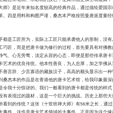
大师》是近年来知名度较高的经典作品，通过描绘爱国宗
革。四是用料和构图严谨，桑杰本严格按照曼唐派度量经
乎都是工匠所为，实际上工匠只能承袭他人的形制，没有
工巧匠，而是把唐卡做为修行的过程，首先要具有对佛教
静气、心无旁骛，淡定从容的心态，即便是那些传承唐卡
卡艺术的优良传统。他本性善良，为人忠厚，加之学佛从
不善言辞、少言寡语的藏族汉子，高高的额头显示出一种
到桑杰本的作品是在香港他的唐卡艺术馆，给我印象最深
是令我十分惊讶的。我们一般看到的唐卡都是传统的样式
没有表现过的题材，这是一个巨大的挑战。历史上那些大
所看到的传统？这张《十世班禅大师》有56米之长，通
大事件。这也是唐卡艺术领域的大事件。正是因为这个缘