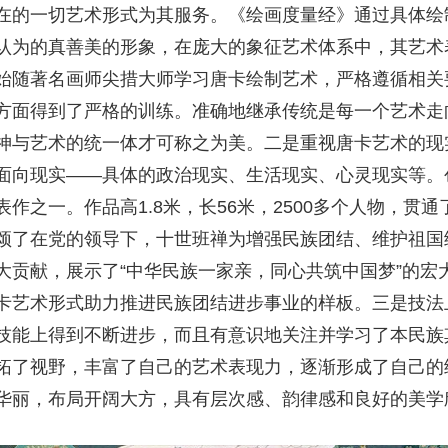
在的一切艺术形式为其服务。《绘画度量经》通过具体绘
认为的真善美的形象，在庞大的象征艺术体系中，其艺术
始随著名画师尖措大师学习唐卡绘制艺术，严格遵循相关
方面得到了严格的训练。准确地继承传统是每一个艺术走
神与艺术的统一体才可称之为美。二是重视唐卡艺术的现
向现实——具体的政治现实、生活现实、心灵现实等。创作
作之一。作品高1.8米，长56米，2500多个人物，贯
颂了在党的领导下，十世班禅为增强民族团结、维护祖国
大贡献，展示了“中华民族一家亲，同心共筑中国梦”的宏
卡艺术形式助力推进民族团结进步事业的样板。三是技法
技能上得到不断进步，而且有意识地关注并学习了本民族
拓了视野，丰富了自己的艺术表现力，逐渐形成了自己的
华丽，布局开阔大方，具有层次感、韵律感和良好的美学