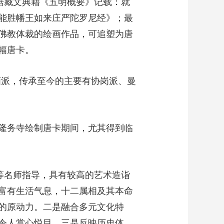
据藏文典藉《五明概要》记载：就
能胜幡王如来庄严陀罗尼经》；最
佛教体裁的绘画作品，可追塑为唐
幅唐卡。
画派，传承至今的主要有协岗派、曼
隆务寺绘制唐卡期间，尤其得到临
等名师指导，具有较高的艺术造诣
富有生活气息，十二属相及其本命
的原动力。二是融合多元文化特
令人赏心悦目。三是反映历史体