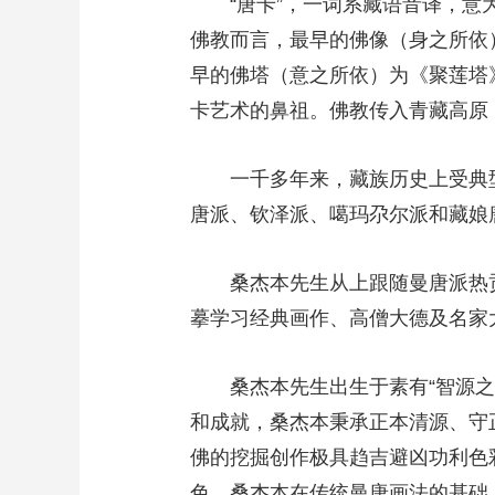
“唐卡”，一词系藏语音译，
佛教而言，最早的佛像（身之所依
早的佛塔（意之所依）为《聚莲塔
卡艺术的鼻祖。佛教传入青藏高原
一千多年来，藏族历史上受典型
唐派、钦泽派、噶玛尕尔派和藏娘
桑杰本先生从上跟随曼唐派热
摹学习经典画作、高僧大德及名家
桑杰本先生出生于素有“智源
和成就，桑杰本秉承正本清源、守
佛的挖掘创作极具趋吉避凶功利色
色，桑杰本在传统曼唐画法的基础