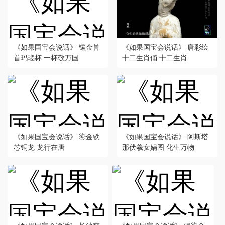
《如果国宝会说话》 镶金兽
《如果国宝会说话》 唐彩绘
首玛瑙杯 一杯敬万国
十二生肖俑 十二生肖
《如果国宝会说话》 鎏金铁
《如果国宝会说话》 阿斯塔
芯铜龙 龙行在唐
那伏羲女娲图 化生万物