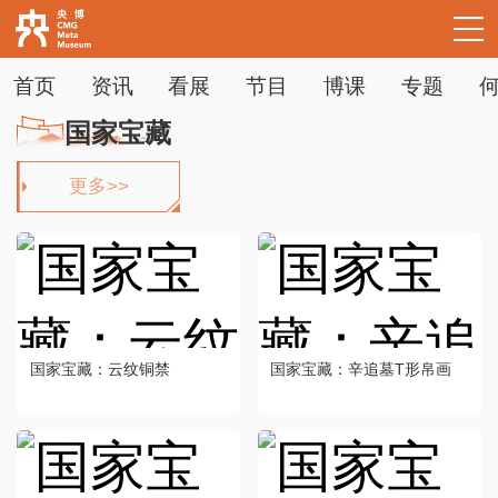
首页
资讯
看展
节目
博课
专题
国家宝藏
更多>>
下次自动登录
忘记密码
立即注册
登录
使用合作网站账号登录
国家宝藏：云纹铜禁
国家宝藏：辛追墓T形帛画