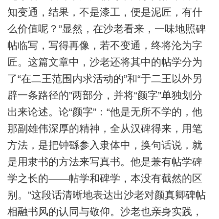
知变通，结果，不是漆工，便是泥匠，有什
么价值呢？”显然，在沙老看来，一味地照碑
帖临写，写得再像，若不变通，终将沦为字
匠。这篇文章中，沙老还将其中的帖学分为
了“在二王范围内求活动的”和“于二王以外另
辟一条路径的”两部分，并将“颜字”单独划分
出来论述。论“颜字”：“他是无所不学的，他
那副雄伟深厚的精神，全从汉碑得来，用笔
方法，是把钟繇参入隶体中，换句话说，就
是用隶书的方法来写真书。他是兼有帖学碑
学之长的——帖学和碑学，本没有截然的区
别。”这段话清晰地表达出沙老对颜真卿碑帖
相融书风的认同与敬仰。沙老也亲身实践，