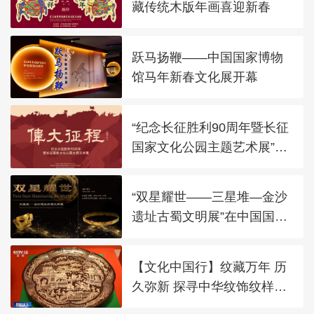
藏传统木版年画喜迎新春
跃马扬鞭——中国国家博物
馆马年新春文化展开幕
“纪念长征胜利90周年暨长征
国家文化公园主题艺术展”在
太庙艺术馆开幕
“双星耀世——三星堆—金沙
遗址古蜀文明展”在中国国家
博物馆展出
【文化中国行】纹藏万年 历
久弥新 探寻中华纹饰纹样之
美