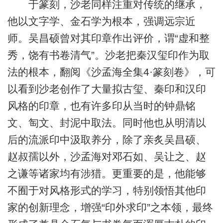
于篆刻，沙老同样注重对传统的继承，
他以文字学、金石学为根本，强调远宗近
师。吴昌硕曾对其印章作出评价，谓“虚和整
秀，饶有书卷清气”。沙老把秦汉玺印作为取
法的根本，翻阅《沙孟海全集4·篆刻卷》，可
以看到沙老创作了大量拟古玺、秦印和汉印
风格的印章，也有许多印从当时的钟鼎铭
文、匋文、封泥中取法。同时他也从明清以
后的流派印中汲取养分，除了亲炙吴昌硕、
赵叔孺以外，沙孟海对邓石如、吴让之、赵
之谦等诸家均有涉猎。更重要的是，他能够
不囿于对风格形式的学习，特别领悟其他印
家的创新理念，增强“印外求印”之本领，最终