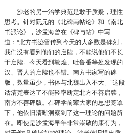
沙老的另一治学典范是敢于质疑，理性
思考。针对阮元的《北碑南帖论》和《南北
书派论》，沙孟海曾在《碑与帖》中写
道：“北方书迹留传到今天的大多数是碑刻，
我们没有看到他们的启牍，不能说他们不长
于启牍。今天看到敦煌、吐鲁番等处发现的
汉、晋人的启牍也不错。南方书家写的碑
版，数量虽少，书体与北魏出入不大。”这段
话清楚表达了不能轻率断定北方不善启牍，
南方不善碑版。在碑学前辈大家的思想笼罩
下，他依旧清晰洞察到了这一理论的问题所
在。即使是沙孟海早年非常崇敬的康有为，
对于他“凡碑皆好”的理论，沙老依旧提出质