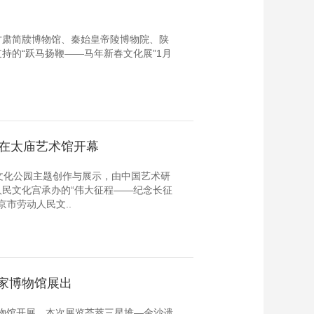
甘肃简牍博物馆、秦始皇帝陵博物院、陕
持的“跃马扬鞭——马年新春文化展”1月
”在太庙艺术馆开幕
文化公园主题创作与展示，由中国艺术研
民文化宫承办的“伟大征程——纪念长征
京市劳动人民文..
家博物馆展出
博物馆开展。本次展览荟萃三星堆—金沙遗