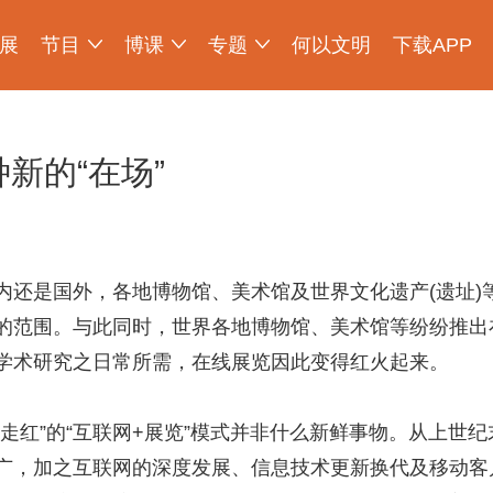
展
节目
博课
专题
何以文明
下载APP
少年博物说
爱上博物馆
探索发现
物现文明
考古公开课
如果国宝会说话
2025央博新春云庙会
国宝发现
国家宝藏
非遗里的中国
国宝讲坛
何以文明大展
种新的“在场”
是国外，各地博物馆、美术馆及世界文化遗产(遗址)
的范围。与此同时，世界各地博物馆、美术馆等纷纷推出
学术研究之日常所需，在线展览因此变得红火起来。
红”的“互联网+展览”模式并非什么新鲜事物。从上世纪
推广，加之互联网的深度发展、信息技术更新换代及移动客户