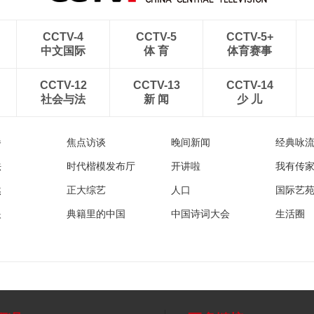
CCTV-4
CCTV-5
CCTV-5+
中文国际
体 育
体育赛事
CCTV-12
CCTV-13
CCTV-14
社会与法
新 闻
少 儿
播
焦点访谈
晚间新闻
经典咏
法
时代楷模发布厅
开讲啦
我有传
然
正大综艺
人口
国际艺
眼
典籍里的中国
中国诗词大会
生活圈