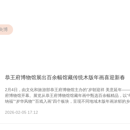
央博
恭王府博物馆展出百余幅馆藏传统木版年画喜迎新春
2月4日，由文化和旅游部恭王府博物馆主办的“岁朝迎祥 美意延年—
府博物馆开幕。展览从恭王府博物馆馆藏年画中甄选百余幅精品，以“年
纳福”“岁华风物”“百戏入画”四个板块，呈现不同地域木版年画浓郁的乡
2026-02-05 17:12