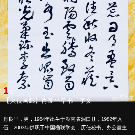
1
/17
【央视画廊】肖良平草书千字文
肖良平，男，1964年出生于湖南省洞口县，1982年入
伍，2003年供职于中国楹联学会，历任秘书、办公室主