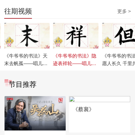
往期视频
更多 >
00:04:33
00:04:55
00:04:54
《牛爷爷的书法》天
《牛爷爷的书法》隐
《牛爷爷的书
末去帆孤——唱儿歌
迹表祥轮——唱儿歌
愿人长久 千里
学写“末”
学写“祥”
——唱儿歌学写
节目推荐
《蔡襄》