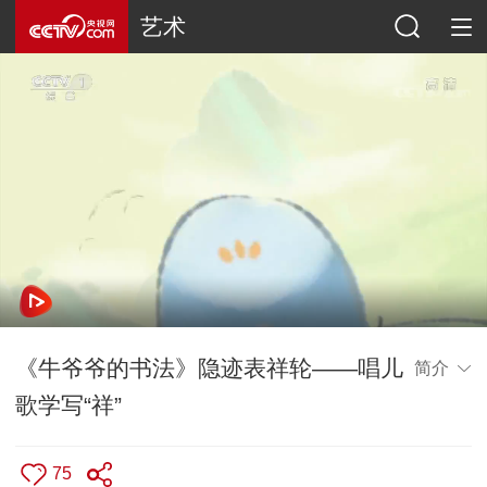
艺术
《牛爷爷的书法》隐迹表祥轮——唱儿
简介
歌学写“祥”
75