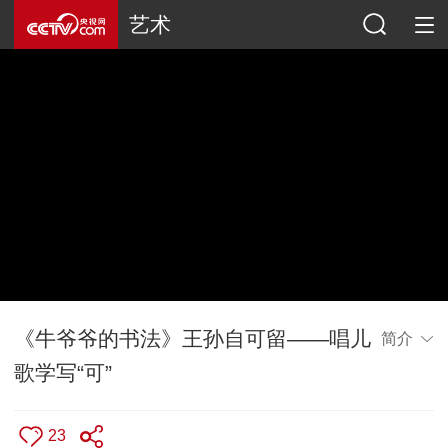
艺术
《牛爷爷的书法》王孙自可留——唱儿
简介
歌学写“可”
23