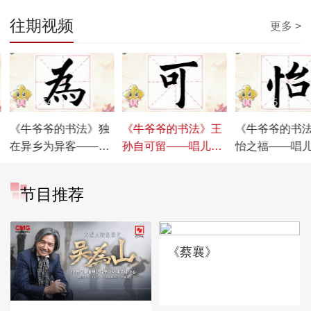
往期视频
更多 >
00:04:54
00:04:55
00:04:55
《牛爷爷的书法》独
《牛爷爷的书法》王
《牛爷爷的书
在异乡为异客——唱
孙自可留——唱儿歌
怡之福——唱
儿歌学写“为”
学写“可”
写“怡”
节目推荐
《蔡襄》