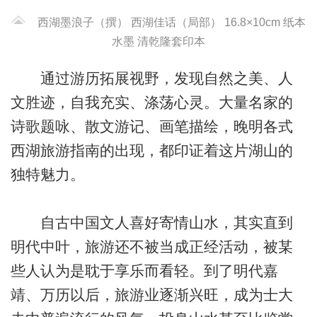
西湖墨浪子（撰） 西湖佳话（局部） 16.8×10cm 纸本
水墨 清乾隆套印本
通过游历拓展视野，发现自然之美、人
文胜迹，自我充实、涤荡心灵。大量名家的
诗歌题咏、散文游记、画笔描绘，晚明各式
西湖旅游指南的出现，都印证着这片湖山的
独特魅力。
自古中国文人喜好寄情山水，其实直到
明代中叶，旅游还不被当成正经活动，被某
些人认为是耽于享乐而看轻。到了明代嘉
靖、万历以后，旅游业逐渐兴旺，成为士大