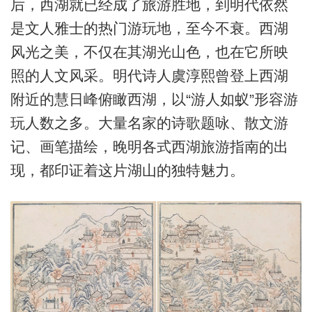
后，西湖就已经成了旅游胜地，到明代依然
是文人雅士的热门游玩地，至今不衰。西湖
风光之美，不仅在其湖光山色，也在它所映
照的人文风采。明代诗人虞淳熙曾登上西湖
附近的慧日峰俯瞰西湖，以“游人如蚁”形容游
玩人数之多。大量名家的诗歌题咏、散文游
记、画笔描绘，晚明各式西湖旅游指南的出
现，都印证着这片湖山的独特魅力。