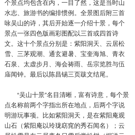
个景点均包含在内，一目了然，这是当时山
水志、旅游书的编排惯例。全景图后附三首
咏吴山的诗，其后开始逐一介绍十景，每个
景点一张四色版画彩图配以三首或四首诗
文。这十个景点分别是：紫阳洞天、云居松
雪、三茅观潮、通玄避暑、宝奎海旭、青衣
石泉、太虚步月、海会祷雨、岳宗览胜与伍
庙闻钟。最后以陈昌锡三页跋文结尾。
“吴山十景”名目清晰，富有诗意，每个景
点名称前两个字指出所在地点，后两个字说
明游玩事项。比如紫阳洞天，是在紫阳庵观
山石（紫阳庵以玲珑窈窕的秀石闻名）；云