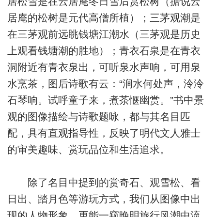
居松雪是在云居庵冬日雪后赏松树（据说云
居庵的松树是元代高僧所植）；三茅观潮是
在三茅观前远眺钱塘江潮水（三茅观是历史
上观看钱塘潮的胜地）；青衣石泉是在青衣
洞附近有青衣泉出，可听泉水声响，可用泉
水烹茶，图后诗歌有云：“涧水何处声，泠泠
石琴响。试呼童子来，煮茶惬幽赏。”书中景
观的图像描绘与诗歌题咏，都与其名目匹
配，具有直观指导性，反映了明代文人雅士
的审美趣味、赏玩品位和生活追求。
除了名目中提到的赏奇石、观雪松、看
日出、踏月色等游玩方式，我们从图像中出
现的人物形象，更能一窥晚明旅行风潮中流