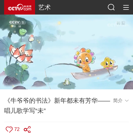
艺术
《牛爷爷的书法》新年都未有芳华——
简介
唱儿歌学写“未”
72