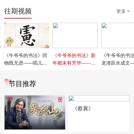
往期视频
更多 >
00:04:54
00:04:55
00:04:54
《牛爷爷的书法》同
《牛爷爷的书法》新
《牛爷爷的书
物既无虑——唱儿歌
年都未有芳华——唱
龙潜跃水成文
学写“虑”
儿歌学写“未”
儿歌学写“文”
节目推荐
《蔡襄》